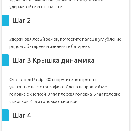
Шаг 15 Передняя крышка
удерживайте его на месте.
Шаг 16
Шаг 2
Шаг 17 Вентилятор
Шаг 18
Шаг 19
Удерживая левый замок, поместите палец в углубление
рядом с батареей и извлеките батарею.
Шаг 20
Шаг 3 Крышка динамика
Отверткой Phillips 00 выкрутите четыре винта,
указанные на фотографиях. Слева направо: 6 мм
головка с кнопкой, 3 мм плоская головка, 6 мм головка
с кнопкой, 6 мм головка с кнопкой.
Шаг 4