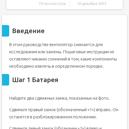
59 просмотров
10 декабря 2023
Введение
Шаг 1 Батарея
Введение
Шаг 2
Шаг 3 Крышка динамика
В этом руководстве вентилятор снимается для
Шаг 4
исследования или замены. Пошаговые инструкции не
Шаг 5
оставляют никаких сомнений в том, какие компоненты
Шаг 6 Клавиатура
необходимо извлечь в определенном порядке.
Шаг 7
Шаг 8
Шаг 1 Батарея
Шаг 9 Монитор
Шаг 10
Найдите два сдвижных замка, показанных на фото.
Шаг 11
Сдвиньте правый замок (обозначенный «1») вправо. Он
Шаг 12
останется в разблокированном положении.
Шаг 13
Шаг 14
Сдвиньте левый замок (обозначен «2») влево и