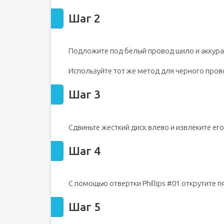
Шаг 18 Сборка вентилятора
Шаг 2
Шаг 19
Подложите под белый провод шило и аккуратн
Используйте тот же метод для черного пров
Шаг 3
Сдвиньте жесткий диск влево и извлеките его
Шаг 4
С помощью отвертки Phillips #01 открутите 
Шаг 5