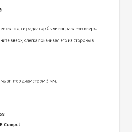
а
вентилятор и радиатор были направлены вверх.
ните вверх, слегка покачивая его из стороны в
семь винтов диаметром 5 мм.
58
E Compel