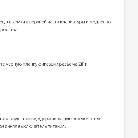
ец в выемки в верхней части клавиатуры и медленно
тройства.
е черную планку фиксации разъема ZIF и
стопорную планку, удерживающую выключатель
тсоединяя выключатель питания.