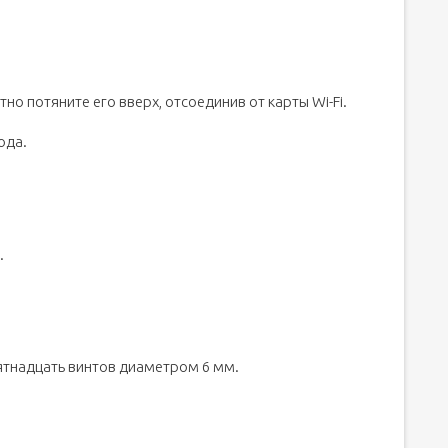
о потяните его вверх, отсоединив от карты Wi-Fi.
ода.
.
пятнадцать винтов диаметром 6 мм.