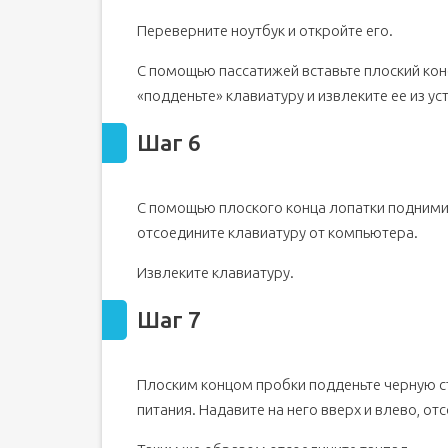
Переверните ноутбук и откройте его.
С помощью пассатижей вставьте плоский кон
«подденьте» клавиатуру и извлеките ее из ус
Шаг 6
С помощью плоского конца лопатки поднимит
отсоедините клавиатуру от компьютера.
Извлеките клавиатуру.
Шаг 7
Плоским концом пробки подденьте черную 
питания. Надавите на него вверх и влево, о