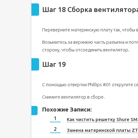
Шаг 18 Сборка вентилятор
Переверните материнскую плату так, чтобы 
Возьмитесь за верхнюю часть разъема и потя
сторону, чтобы отсоединить вентилятор.
Шаг 19
С помощью отвертки Phillips #01 открутите 
Снимите вентилятор в сборе.
Похожие Записи:
Как чистить решетку Shure SM
Замена материнской платы ZT