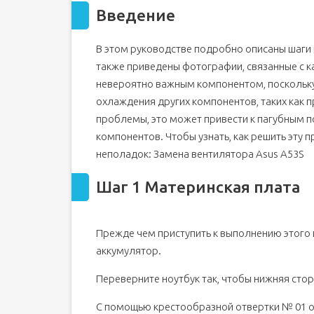
Введение
Шаг 2
Шаг 3
В этом руководстве подробно описаны шаги п
Шаг 4
также приведены фотографии, связанные с 
Шаг 5
невероятно важным компонентом, поскольку
Шаг 6
охлаждения других компонентов, таких как п
Шаг 7
проблемы, это может привести к пагубным п
Шаг 8
компонентов. Чтобы узнать, как решить эту 
Шаг 9
неполадок: Замена вентилятора Asus A53S
Шаг 10
Шаг 1 Материнская плата
Шаг 11
Шаг 12
Шаг 13
Прежде чем приступить к выполнению этого 
Шаг 14
аккумулятор.
Шаг 15
Переверните ноутбук так, чтобы нижняя сто
Шаг 16
С помощью крестообразной отвертки № 01 о
Шаг 17