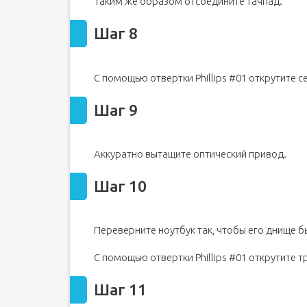
Таким же образом отсоедините тачпад.
Шаг 8
С помощью отвертки Phillips #01 открутите 
Шаг 9
Аккуратно вытащите оптический привод.
Шаг 10
Переверните ноутбук так, чтобы его днище 
С помощью отвертки Phillips #01 открутите 
Шаг 11