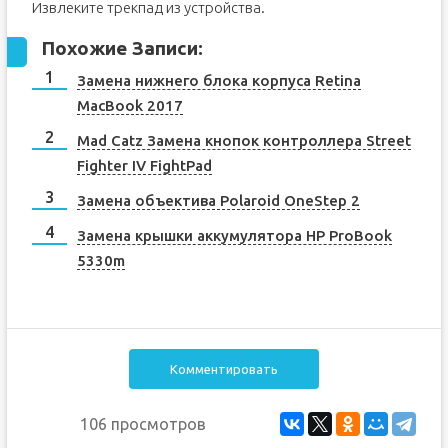
Извлеките трекпад из устройства.
Похожие Записи:
Замена нижнего блока корпуса Retina
MacBook 2017
Mad Catz Замена кнопок контроллера Street
Fighter IV FightPad
Замена объектива Polaroid OneStep 2
Замена крышки аккумулятора HP ProBook
5330m
Комментировать
106 просмотров