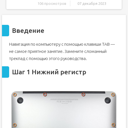
106 просмотров
07 декабря 2023
Введение
Шаг 1 Нижний регистр
Введение
Шаг 2
Шаг 3 Батарея
Навигация по компьютеру с помощью клавиши TAB —
Шаг 4
не самое приятное занятие. Замените сломанный
Шаг 5
трекпад с помощью этого руководства.
Шаг 6 Трекпад
Шаг 7
Шаг 1 Нижний регистр
Шаг 8
Шаг 9