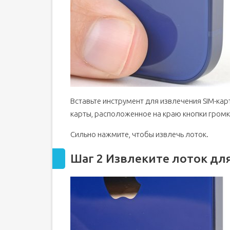
Шаг 34 Открутите устройство чтения SIM-карт
Шаг 35 Снимите кронштейн разъема кабеля Tapt
Шаг 36 Открутите устройство чтения SIM-карт
Шаг 37 Извлеките устройство чтения SIM-карт
Шаг 38 Отсоедините тактильный генератор
Шаг 39 Открутите тактильный генератор
Шаг 40 Извлеките тактильный процессор
Вставьте инструмент для извлечения SIM-карт
карты, расположенное на краю кнопки громк
Сильно нажмите, чтобы извлечь лоток.
Шаг 2 Извлеките лоток дл