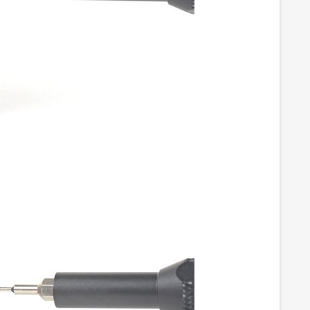
а и дисплея
ма дисплея
атчика
тчика
SIM-карт
ателя SIM-карт