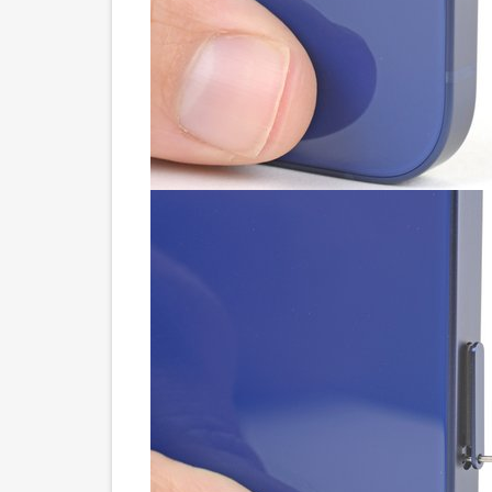
Шаг 18 Отделите левый клей
Шаг 19 Откройте iPhone
Шаг 20 Открутите крышку разъема аккумулятор
Шаг 21 Снимите крышку аккумулятора и разъе
Шаг 22 Отсоедините аккумулятор
Шаг 23 Отсоедините кабель дисплея
Шаг 24 Отсоедините кабель дигитайзера
Шаг 25 Открутите крышку разъема переднего д
Шаг 26 Снимите крышку разъема переднего да
Шаг 27 Отсоедините передние датчики
Шаг 28 Извлеките дисплей в сборе
Шаг 29 Открутите громкоговоритель
Шаг 30 Извлеките громкоговоритель
Шаг 31 Открутите крышку разъема считывателя 
Шаг 32 Снимите крышку разъема кабеля считыв
Шаг 33 Отсоедините устройство чтения SIM-карт