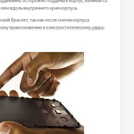
оддевания, осторожно подденьте корпус, начиная со
лем вдоль внутреннего края корпуса.
ский браслет, так как после снятия корпуса
кому прикосновению и электростатическому удару.