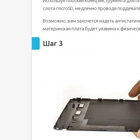
Используя плоский конец инструмента для п
слота microSD, медленно проводя поддевате
Возможно, вам захочется надеть антистатиче
материнская плата будет уязвима к физичес
Шаг 3