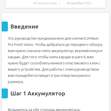
83 просмотров
09 декабря 2023
Введение
Шаг 1 Аккумулятор
Введение
Шаг 2 Верхний корпус
Шаг 3
Это руководство предназначено для снятия DJI Mavic
Шаг 4
Pro Front Vision. Чтобы добраться до переднего обзора,
Шаг 5
вам нужно сначала снять аккумулятор, верхний кожух и
Шаг 6
кардан. Для того чтобы снять кардан в шаге 8, вам
Шаг 7
нужно будет соскоблить немного пластикового клея с
Шаг 8 Карданы/камера
вашего устройства. Для работы с этим руководством
Шаг 9
вам понадобятся пинцет и три отвертки разного
Шаг 10
размера.
Шаг 11
Шаг 1 Аккумулятор
Шаг 12
Шаг 13
Шаг 14
Возьмитесь за обе стороны аккумулятора.