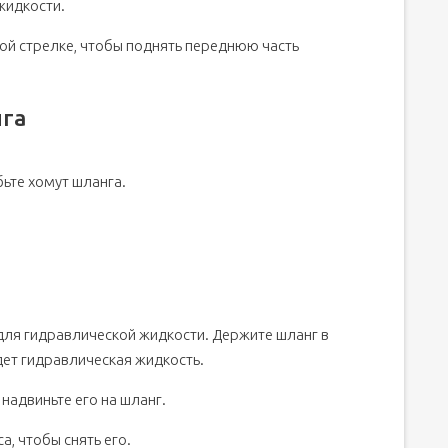
жидкости.
ой стрелке, чтобы поднять переднюю часть
нга
ьте хомут шланга.
для гидравлической жидкости. Держите шланг в
дет гидравлическая жидкость.
 надвиньте его на шланг.
а, чтобы снять его.