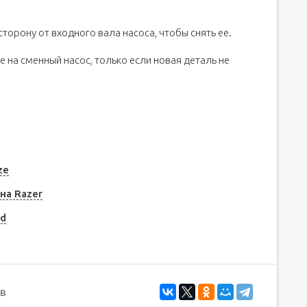
торону от входного вала насоса, чтобы снять ее.
е на сменный насос, только если новая деталь не
ze
на Razer
od
в