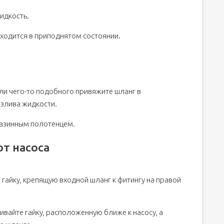
идкость.
аходится в приподнятом состоянии.
ли чего-то подобного привяжите шланг в
злива жидкости.
газинным полотенцем.
т насоса
гайку, крепящую входной шланг к фитингу на правой
айте гайку, расположенную ближе к насосу, а