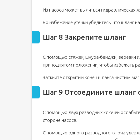
Из насоса может вылиться гидравлическая ж
Во избежание утечки убедитесь, что шланг н
Шаг 8 Закрепите шланг
С помощью стяжек, шнура-банджи, веревки и
приподнятом положении, чтобы избежать ра
Заткните открытый конец шланга чистым ма
Шаг 9 Отсоедините шланг о
С помощью двух разводных ключей ослабьте 
стороне насоса.
С помощью одного разводного ключа удержив