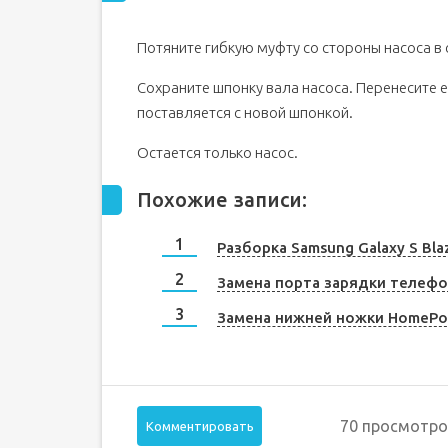
Потяните гибкую муфту со стороны насоса в с
Сохраните шпонку вала насоса. Перенесите е
поставляется с новой шпонкой.
Остается только насос.
Похожие записи:
Разборка Samsung Galaxy S Bla
Замена порта зарядки телефо
Замена нижней ножки HomeP
70 просмотро
Комментировать