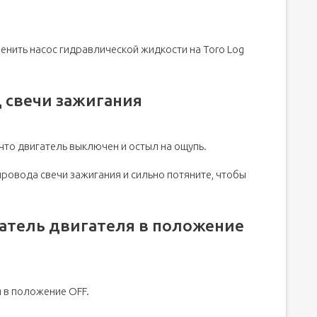
ложение "Выкл.
менить насос гидравлической жидкости на Toro Log
 свечи зажигания
 что двигатель выключен и остыл на ощупь.
провода свечи зажигания и сильно потяните, чтобы
атель двигателя в положение
а
 в положение OFF.