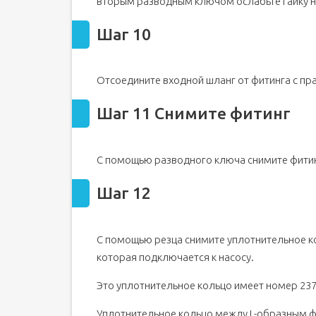
вторым разводным ключом ослабьте гайку н
Шаг 10
Отсоедините входной шланг от фитинга с пр
Шаг 11 Снимите фитинг
С помощью разводного ключа снимите фитин
Шаг 12
С помощью резца снимите уплотнительное ко
которая подключается к насосу.
Это уплотнительное кольцо имеет номер 237
Уплотнительное кольцо между L-образным ф