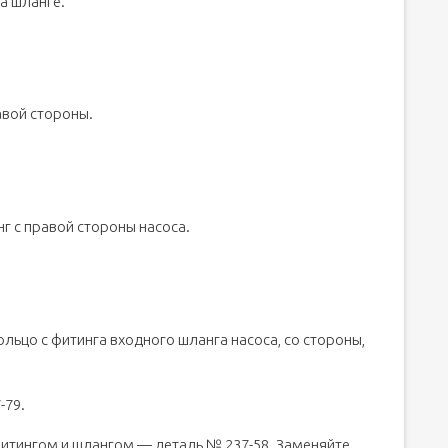
а шланге.
авой стороны.
г с правой стороны насоса.
льцо с фитинга входного шланга насоса, со стороны,
-79.
итингом и шлангом — деталь № 237-58. Заменяйте