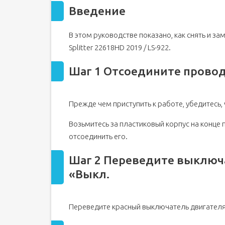
Введение
Шаг 2 Переведите выключатель двигателя в по
Шаг 3 Закройте топливный клапан
В этом руководстве показано, как снять и за
Шаг 4 Приготовьтесь к утечке жидкости
Splitter 22618HD 2019 / LS-922.
Шаг 5 Поднимите переднюю часть
Шаг 6 Ослабьте хомут шланга
Шаг 1 Отсоедините провод
Шаг 7 Снимите шланг
Шаг 8 Закрепите шланг
Прежде чем приступить к работе, убедитесь,
Шаг 9 Отсоедините шланг от насоса
Шаг 10
Возьмитесь за пластиковый корпус на конце 
Шаг 11 Снимите фитинг
отсоединить его.
Шаг 12
Шаг 2 Переведите выключ
Шаг 13 Снимите насос
«Выкл.
Шаг 14
Шаг 15 Снимите гибкую муфту со стороны насос
Шаг 16
Переведите красный выключатель двигателя