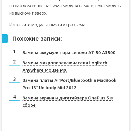
на каждом конце разъема модуля памяти, пока модуль
не выскочит вверх.
Извлеките модуль памяти из разъема.
Похожие записи:
Замена аккумулятора Lenovo A7-50 A3500
Замена микропереключателя Logitech
Anywhere Mouse MX
Замена платы AirPort/Bluetooth в MacBook
Pro 13″ Unibody Mid 2012
Замена экрана и дигитайзера OnePlus 5 в
сборе