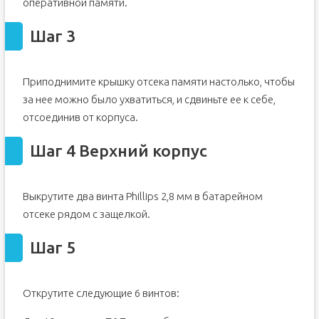
оперативной памяти.
Шаг 15
Шаг 3
Шаг 16
Шаг 17
Шаг 18
Приподнимите крышку отсека памяти настолько, чтобы
Шаг 19 Задняя рамка дисплея
за нее можно было ухватиться, и сдвиньте ее к себе,
Шаг 20
отсоединив от корпуса.
Шаг 21
Шаг 4 Верхний корпус
Шаг 22
Шаг 23
Шаг 24 Инвертор дисплея
Выкрутите два винта Phillips 2,8 мм в батарейном
Шаг 25
отсеке рядом с защелкой.
Шаг 26
Шаг 5
Шаг 27 Сборка сцепления
Шаг 28
Открутите следующие 6 винтов:
Шаг 29
Шаг 30