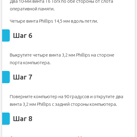
Два 10-мм винта T6 Torx по обе стороны от слота
Шаг 31
оперативной памяти.
Шаг 32
Четыре винта Phillips 14,5 мм вдоль петли.
Шаг 33
Шаг 34 Крышка антенны
Шаг 6
Шаг 35
Выкрутите четыре винта 3,2 мм Phillips на стороне
порта компьютера.
Шаг 7
Поверните компьютер на 90 градусов и открутите два
винта 3,2 мм Phillips с задней стороны компьютера.
Шаг 8