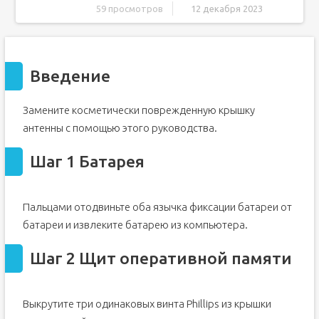
59 просмотров
12 декабря 2023
Введение
Шаг 1 Батарея
Введение
Шаг 2 Щит оперативной памяти
Шаг 3
Замените косметически поврежденную крышку
Шаг 4 Верхний корпус
антенны с помощью этого руководства.
Шаг 5
Шаг 6
Шаг 1 Батарея
Шаг 7
Шаг 8
Пальцами отодвиньте оба язычка фиксации батареи от
Шаг 9
батареи и извлеките батарею из компьютера.
Шаг 10
Шаг 11 Сборка дисплея
Шаг 2 Щит оперативной памяти
Шаг 12
Шаг 13
Выкрутите три одинаковых винта Phillips из крышки
Шаг 14