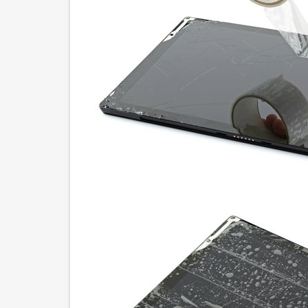
Шаг 34
Шаг 35 Отсоедините кабель кнопки громкости 
Шаг 36