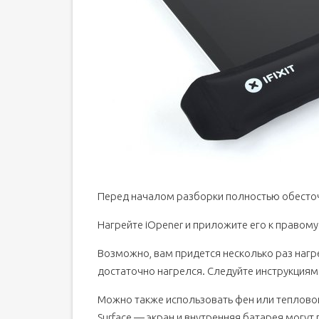
Перед началом разборки полностью обесточь
Нагрейте iOpener и приложите его к правому 
Возможно, вам придется несколько раз нагре
достаточно нагрелся. Следуйте инструкциям 
Можно также использовать фен или тепловой
Surface — экран и внутренняя батарея могут