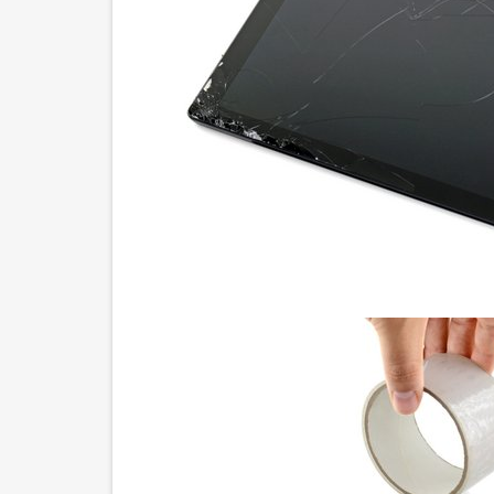
Шаг 18 Отсоедините кабели дисплея
Шаг 19
Шаг 20
Шаг 21 Снимите электромагнитный экран матер
Шаг 22
Шаг 23
Шаг 24
Шаг 25
Шаг 26
Шаг 27 Снимите радиатор
Шаг 28
Шаг 29
Шаг 30
Шаг 31 Извлеките левый динамик
Шаг 32
Шаг 33