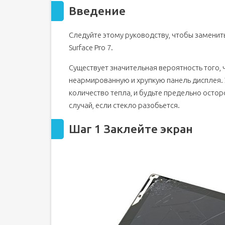
Введение
Шаг 2 Нагрейте правый край экрана
Шаг 3 Обратите внимание на расположение кл
Следуйте этому руководству, чтобы заменить
Шаг 4 Вставьте медиатор в отверстие динамика
Surface Pro 7.
Шаг 5 Задвиньте открывающийся резчик под эк
Шаг 6 Прорежьте клей на экране
Существует значительная вероятность того,
Шаг 7
неармированную и хрупкую панель дисплея. 
количество тепла, и будьте предельно остор
Шаг 8
случай, если стекло разобьется.
Шаг 9
Шаг 10
Шаг 1 Заклейте экран
Шаг 11
Шаг 12
Шаг 13
Шаг 14
Шаг 15 Откройте поверхность
Шаг 16
Шаг 17 Отсоедините аккумулятор