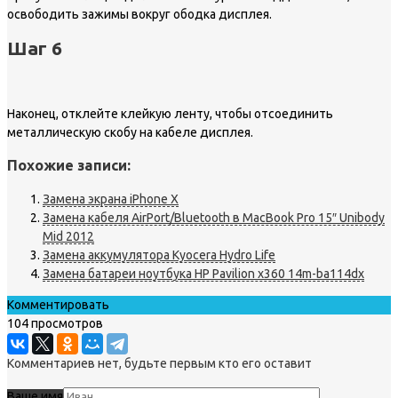
освободить зажимы вокруг ободка дисплея.
Шаг 6
Наконец, отклейте клейкую ленту, чтобы отсоединить
металлическую скобу на кабеле дисплея.
Похожие записи:
Замена экрана iPhone X
Замена кабеля AirPort/Bluetooth в MacBook Pro 15″ Unibody
Mid 2012
Замена аккумулятора Kyocera Hydro Life
Замена батареи ноутбука HP Pavilion x360 14m-ba114dx
Комментировать
104 просмотров
Комментариев нет, будьте первым кто его оставит
Ваше имя