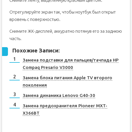
Снимите ленту, выделенную красным цветом.
Отрегулируйте экран так, чтобы ноутбук был открыт
вровень с поверхностью.
Снимите ЖК-дисплей, аккуратно потянув его за заднюю
часть.
Похожие Записи:
Замена подставки для пальцев/тачпада HP
Compaq Presario V3000
Замена блока питания Apple TV второго
поколения
Замена динамика Lenovo G40-30
Замена предохранителя Pioneer MXT-
X366BT