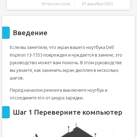
99 просмотров
07 декабря 2023
Введение
Шаг 1 Переверните компьютер
Введение
Шаг 2 Закрепите основание
Шаг 3 Подденьте крышку основания
Если вы заметили, что экран вашего ноутбука Dell
Шаг 4 Оперативная память
Inspiron 13-7353 поврежден и нуждается в замене, это
Шаг 5
руководство может вам помочь. В этом руководстве
Шаг 6
вы узнаете, как заменить экран дисплея в несколько
Шаг 7 Вентилятор
шагов.
Шаг 8
Перед началом ремонта выключите ноутбук и
Шаг 9 Радиатор
отсоедините его от шнура зарядки.
Шаг 10 Экран
Шаг 11
Шаг 1 Переверните компьютер
Шаг 12
Шаг 13
Шаг 14