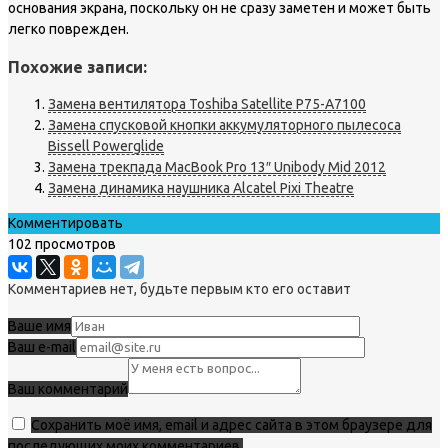
основания экрана, поскольку он не сразу заметен и может быть
легко поврежден.
Похожие записи:
Замена вентилятора Toshiba Satellite P75-A7100
Замена спусковой кнопки аккумуляторного пылесоса
Bissell Powerglide
Замена трекпада MacBook Pro 13″ Unibody Mid 2012
Замена динамика наушника Alcatel Pixi Theatre
Комментировать
102 просмотров
Комментариев нет, будьте первым кто его оставит
Ваше имя
Ваш e-mail
Ваш комментарий
Сохранить моё имя, email и адрес сайта в этом браузере для
последующих моих комментариев.