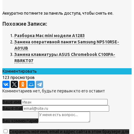
Аккуратно потяните за панель доступа, чтобы снять ее.
Похожие Записи:
Разборка Mac mini модели A1283
Замена оперативной памяти Samsung NP510R5E-
A01UB
Замена клавиатуры ASUS Chromebook C100PA-
RBRKT07
Комментировать
123 просмотров
Комментариев нет, будьте первым кто его оставит
Ваше имя
Ваш e-mail
Ваш комментарий
Сохранить моё имя, email и адрес сайта в этом браузере для