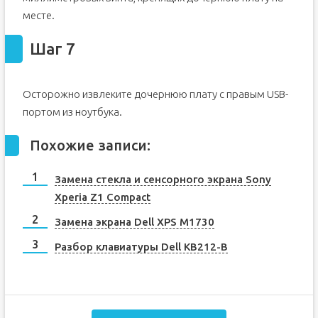
месте.
Шаг 7
Осторожно извлеките дочернюю плату с правым USB-
портом из ноутбука.
Похожие записи:
Замена стекла и сенсорного экрана Sony
Xperia Z1 Compact
Замена экрана Dell XPS M1730
Разбор клавиатуры Dell KB212-B