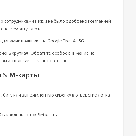
о сотрудниками iFixit и не было одобрено компанией
х по ремонту здесь.
-панель
динамик наушника на Google Pixel 4a 5G.
очень хрупкая. Обратите особое внимание на
 вы используете экран повторно.
я SIM-карты
т, биту или выпрямленную скрепку в отверстие лотка
бы извлечь лоток SIM-карты.