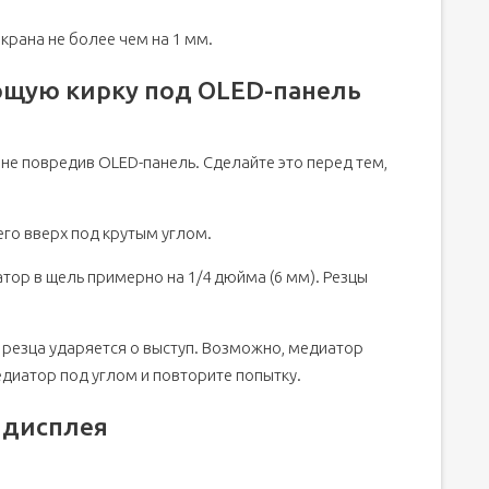
крана не более чем на 1 мм.
ющую кирку под OLED-панель
, не повредив OLED-панель. Сделайте это перед тем,
его вверх под крутым углом.
ор в щель примерно на 1/4 дюйма (6 мм). Резцы
е резца ударяется о выступ. Возможно, медиатор
едиатор под углом и повторите попытку.
 дисплея