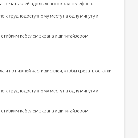
зрезать клей вдоль левого края телефона.
ло к труднодоступному месту на одну минуту и
 с гибким кабелем экрана и дигитайзером.
а и по нижней части дисплея, чтобы срезать остатки
ло к труднодоступному месту на одну минуту и
 с гибким кабелем экрана и дигитайзером.