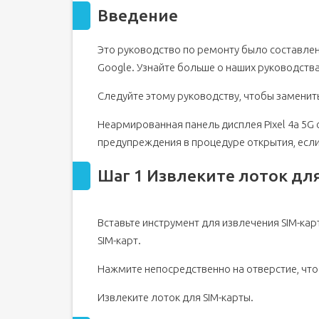
Введение
Шаг 2 Предупреждения
Шаг 3 Нагрейте правый край экрана
Это руководство по ремонту было составлен
Шаг 4 Вставьте открывающийся медиатор
Google. Узнайте больше о наших руководства
Шаг 5 Направьте открывающую кирку под OLED
Шаг 6 Прорежьте клей для дисплея
Следуйте этому руководству, чтобы заменить 
Шаг 7
Неармированная панель дисплея Pixel 4a 5G 
Шаг 8
предупреждения в процедуре открытия, если
Шаг 9
Шаг 1 Извлеките лоток дл
Шаг 10
Шаг 11
Шаг 12 Переверните экран
Вставьте инструмент для извлечения SIM-кар
Шаг 13 Отсоедините дисплей
SIM-карт.
Шаг 14
Нажмите непосредственно на отверстие, что
Шаг 15
Шаг 16 Извлечение экрана
Извлеките лоток для SIM-карты.
Шаг 17 Открутите винты средней рамки