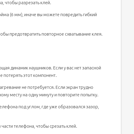
а, чтобы разрезать клей.
йма (6 мм), иначе вы можете повредить гибкий
тобы предотвратить повторное схватывание клея.
ющая динамик наушников. Если у вас нет запасной
не потерять этот компонент.
агревание не потребуется. Если экран трудно
ому месту на одну минуту и повторите попытку.
елефона под углом, где уже образовался зазор,
части телефона, чтобы срезать клей.