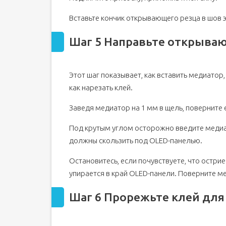
Вставьте кончик открывающего резца в шов э
Шаг 5 Направьте открыва
Этот шаг показывает, как вставить медиатор
как нарезать клей.
Заведя медиатор на 1 мм в щель, поверните 
Под крутым углом осторожно введите медиат
должны скользить под OLED-панелью.
Остановитесь, если почувствуете, что остри
упирается в край OLED-панели. Поверните м
Шаг 6 Прорежьте клей для