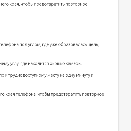
него края, чтобы предотвратить повторное
телефона под углом, где уже образовалась щель,
ему углу, где находится окошко камеры.
ло к труднодоступному месту на одну минуту и
го края телефона, чтобы предотвратить повторное