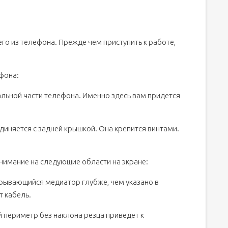
амки
его из телефона. Прежде чем приступить к работе,
фона:
альной части телефона. Именно здесь вам придется
диняется с задней крышкой. Она крепится винтами.
внимание на следующие области на экране:
ткрывающийся медиатор глубже, чем указано в
т кабель.
й периметр без наклона резца приведет к