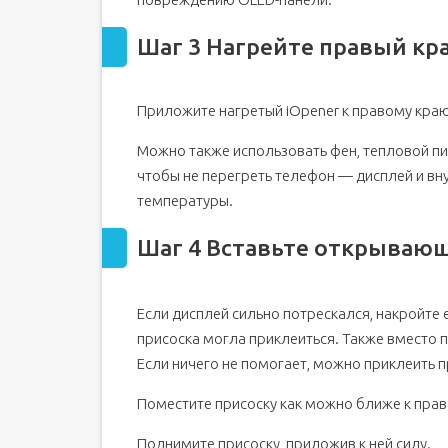
Шаг 34 Отсоедините кабель громкоговорителя
Шаг 3 Нагрейте правый кр
Шаг 35 Отсоедините разъем для наушников
Шаг 36
Шаг 37 Открутите винт порта зарядки
Приложите нагретый iOpener к правому краю 
Шаг 38 Извлеките материнскую плату
Можно также использовать фен, тепловой пи
Шаг 39
чтобы не перегреть телефон — дисплей и вн
Шаг 40 Извлеките динамик наушника
температуры.
Шаг 41
Шаг 4 Вставьте открываю
Если дисплей сильно потрескался, накройте
присоска могла приклеиться. Также вместо 
Если ничего не помогает, можно приклеить п
Поместите присоску как можно ближе к прав
Поднимите присоску, приложив к ней силу.