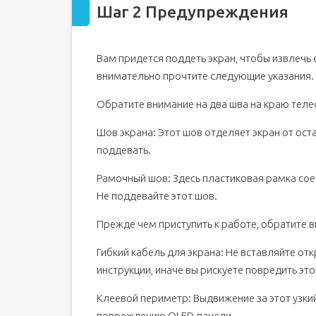
Шаг 2 Предупреждения
Шаг 18 Отделите заднюю крышку от средней р
Шаг 19
Шаг 20
Вам придется поддеть экран, чтобы извлечь 
Шаг 21 Снимите кронштейн материнской платы
внимательно прочтите следующие указания.
Шаг 22
Обратите внимание на два шва на краю теле
Шаг 23 Отсоедините аккумулятор
Шаг 24 Снимите заднюю крышку
Шов экрана: Этот шов отделяет экран от ост
поддевать.
Шаг 25
Шаг 26
Рамочный шов: Здесь пластиковая рамка сое
Шаг 27 Извлеките фронтальную камеру
Не поддевайте этот шов.
Шаг 28
Прежде чем приступить к работе, обратите 
Шаг 29 Извлеките громкоговоритель
Шаг 30
Гибкий кабель для экрана: Не вставляйте о
инструкции, иначе вы рискуете повредить это
Шаг 31
Шаг 32
Клеевой периметр: Выдвижение за этот узки
Шаг 33 Отсоедините гибкий кабель антенны
повреждению OLED-панели.