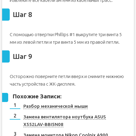
Извлеките все кабели антенн из кабельных трасс.
Шаг 8
С помощью отвертки Phillips #1 выкрутите три винта 5
мм из левой петли и три винта 5 мм из правой петли.
Шаг 9
Осторожно поверните петли вверх и снимите нижнюю
часть устройства с ЖК-дисплея.
Похожие Записи:
Разбор механической мыши
Замена вентилятора ноутбука ASUS
X552LAV-BBI5N08
Замена монитора Nikon Coolpix A900