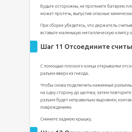
Будьте осторожны, не проткните батарею пл
может протечь, выпустив опасные химические
При сборке убедитесь, что держатель считы
вставьте маленькую металлическую клипсу о
Шаг 11 Отсоедините считы
С помощью плоского конца открывалки отсое
разъем вверх из гнезда.
Чтобы снова подключить нажимные разъемы,
на одну сторону до щелчка, затем повторите
разъем будет неправильно выровнен, контак
повреждениям.
Снимите заднюю крышку.