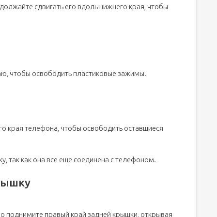
должайте сдвигать его вдоль нижнего края, чтобы
аю, чтобы освободить пластиковые зажимы.
го края телефона, чтобы освободить оставшиеся
, так как она все еще соединена с телефоном.
рышку
о поднимите правый край задней крышки, открывая