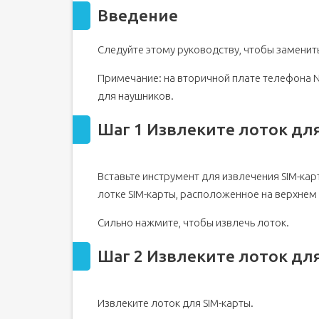
Введение
Шаг 2 Извлеките лоток для SIM-карты
Шаг 3 Вставьте открывающий клин
Следуйте этому руководству, чтобы заменить
Шаг 4 Снимите пластиковые зажимы
Шаг 5
Примечание: на вторичной плате телефона N
Шаг 6
для наушников.
Шаг 7
Шаг 1 Извлеките лоток дл
Шаг 8 Откройте заднюю крышку
Шаг 9 Откройте держатель считывателя отпечат
Шаг 10 Извлеките держатель считывателя отпеч
Вставьте инструмент для извлечения SIM-ка
Шаг 11 Отсоедините считыватель отпечатков па
лотке SIM-карты, расположенное на верхнем
Шаг 12 Открутите крышку основания
Сильно нажмите, чтобы извлечь лоток.
Шаг 13 Поднимите крышку основания
Шаг 14 Снимите крышку основания
Шаг 2 Извлеките лоток дл
Шаг 15 Отсоедините кабель аккумулятора
Шаг 16 Отсоедините динамик
Извлеките лоток для SIM-карты.
Шаг 17 Поднимите динамик