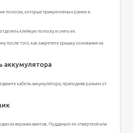
ие полоски, которые прикреплены к рамке и
отделить клейкую полоску и снять ее.
му после того, как закрепите крышку основания на
ь аккумулятора
едините кабель аккумулятора, приподняв разъем от
мик
дин из верхних винтов. Подденьте ее отверткой или