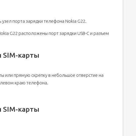
 узел порта зарядки телефона Nokia G22.
okia G22 расположены порт зарядки USB-C и разъем
я SIM-карты
ков пальцев
атков пальцев
рты или прямую скрепку в небольшое отверстие на
льцев
 левом краю телефона.
я SIM-карты