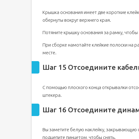
Крышка основания имеет две короткие клейк
обернуты вокруг верхнего края.
Потяните крышку основания за рамку, чтобы 
При сборке намотайте клейкие полоски на ра
месте.
Шаг 15 Отсоедините кабел
С помощью плоского конца открывалки отсо
штекера.
Шаг 16 Отсоедините дина
Вы заметите белую наклейку, закрывающую о
подцепите пинцетом, чтобы снять.