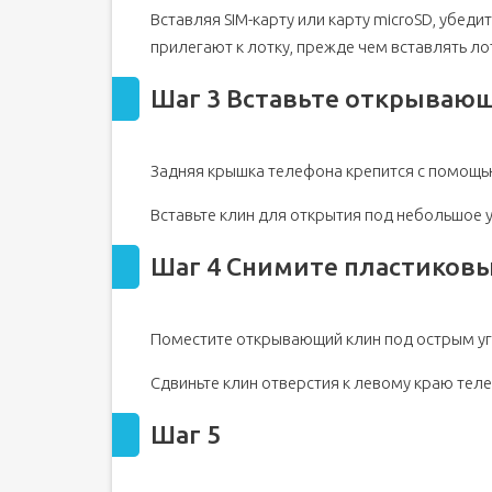
Вставляя SIM-карту или карту microSD, убед
Шаг 18 Извлеките динамик
прилегают к лотку, прежде чем вставлять ло
Шаг 19 Отсоедините кабель экрана
Шаг 20 Отсоедините кабель антенны
Шаг 3 Вставьте открываю
Шаг 21 Отсоедините порт зарядки в сборе
Шаг 22 Поднимите узел грузового порта
Задняя крышка телефона крепится с помощью
Шаг 23 Извлеките узел порта зарядки
Шаг 24 Снимите резиновые уплотнители
Вставьте клин для открытия под небольшое у
Шаг 4 Снимите пластиков
Поместите открывающий клин под острым уг
Сдвиньте клин отверстия к левому краю тел
Шаг 5