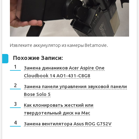
Извлеките аккумулятор из камеры Betamovie.
Похожие Записи:
Замена динамиков Acer Aspire One
Cloudbook 14 AO1-431-C8G8
Замена панели управления звуковой панели
Bose Solo 5
Как клонировать жесткий или
твердотельный диск на Mac
Замена вентилятора Asus ROG G752V