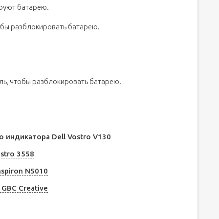
руют батарею.
обы разблокировать батарею.
ь, чтобы разблокировать батарею.
 индикатора Dell Vostro V130
stro 3558
nspiron N5010
GBC Creative