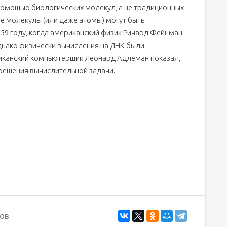
помощью биологических молекул, а не традиционных
ые молекулы (или даже атомы) могут быть
959 году, когда американский физик Ричард Фейнман
днако физически вычисления на ДНК были
риканский компьютерщик Леонард Адлеман показал,
 решения вычислительной задачи.
ов