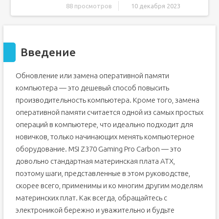
88 просмотров
10 декабря 2023
Введение
Шаг 1 Оперативная память MSI Z370
Введение
Шаг 2
Шаг 3
Обновление или замена оперативной памяти
Шаг 4
компьютера — это дешевый способ повысить
Шаг 5
производительность компьютера. Кроме того, замена
Шаг 6
оперативной памяти считается одной из самых простых
Шаг 7
операций в компьютере, что идеально подходит для
Шаг 8
новичков, только начинающих менять компьютерное
Шаг 9
оборудование. MSI Z370 Gaming Pro Carbon — это
довольно стандартная материнская плата ATX,
поэтому шаги, представленные в этом руководстве,
скорее всего, применимы и ко многим другим моделям
материнских плат. Как всегда, обращайтесь с
электроникой бережно и уважительно и будьте