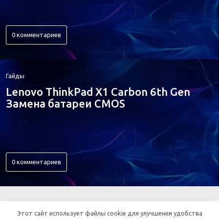
0 комментариев
Гайды
Lenovo ThinkPad X1 Carbon 6th Gen
Замена батареи CMOS
0 комментариев
ВСЕ ОБ ЭЛЕКТРОНИКЕ
Этот сайт использует файлы cookie для улучшения удобства