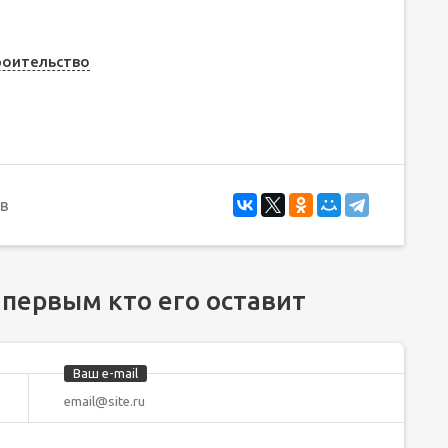
роительство
в
 первым кто его оставит
Ваш e-mail