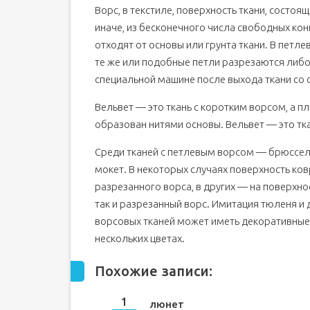
Ворс, в текстиле, поверхность ткани, состоя
иначе, из бесконечного числа свободных кон
отходят от основы или грунта ткани. В петл
те же или подобные петли разрезаются либо 
специальной машине после выхода ткани со с
Вельвет — это ткань с коротким ворсом, а п
образован нитями основы. Вельвет — это тка
Среди тканей с петлевым ворсом — брюссел
мокет. В некоторых случаях поверхность ковро
разрезанного ворса, в других — на поверхнос
так и разрезанный ворс. Имитация тюленя и 
ворсовых тканей может иметь декоративные 
нескольких цветах.
Похожие записи:
люнет