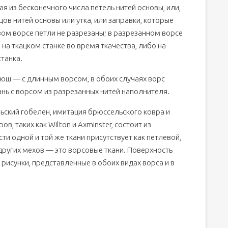
щая из бесконечного числа петель нитей основы, или,
цов нитей основы или утка, или заправки, которые
евом ворсе петли не разрезаны; в разрезанном ворсе
на ткацком станке во время ткачества, либо на
танка.
люш — с длинным ворсом, в обоих случаях ворс
нь с ворсом из разрезанных нитей наполнителя.
ьский гобелен, имитация брюссельского ковра и
в, таких как Wilton и Axminster, состоит из
ти одной и той же ткани присутствует как петлевой,
других мехов — это ворсовые ткани. Поверхность
рисунки, представленные в обоих видах ворса и в