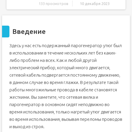
133 просмотров
10 декабря 2023
Введение
Шаг 1 Поврежденный гибкий кабель
Введение
Шаг 2
Шаг 3
Здесь у нас есть подержанный парогенератор утюг был
Шаг 4
в использовании в течение нескольких лет без каких-
Шаг 5
либо проблем на всех. Как и любой другой
Шаг 6
электрический прибор, который много двигается,
Шаг 7
сетевой кабель подвергается постоянному движению,
Шаг 8
в данном случае во время глажки. В результате такой
Шаг 9
работы многожильные провода в кабеле становятся
жесткими. Вы заметите, что сетевая вилка и
парогенератор в основном сидят неподвижно во
время использования, только нагретый утюг двигается
во время использования, вызывая переломы проводов
и выход из строя.