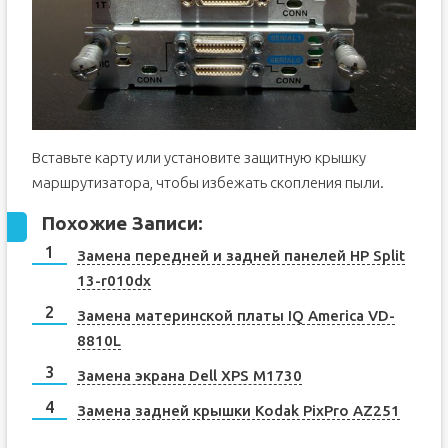
Вставьте карту или установите защитную крышку
маршрутизатора, чтобы избежать скопления пыли.
Похожие Записи:
Замена передней и задней панелей HP Split
13-r010dx
Замена материнской платы IQ America VD-
8810L
Замена экрана Dell XPS M1730
Замена задней крышки Kodak PixPro AZ251