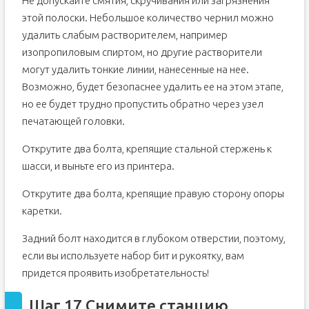
Не допускайте смятия, скручивания или загрязнения
этой полоски. Небольшое количество чернил можно
удалить слабым растворителем, например
изопропиловым спиртом, но другие растворители
могут удалить тонкие линии, нанесенные на нее.
Возможно, будет безопаснее удалить ее на этом этапе,
но ее будет трудно пропустить обратно через узел
печатающей головки.
Открутите два болта, крепящие стальной стержень к
шасси, и выньте его из принтера.
Открутите два болта, крепящие правую сторону опоры
каретки.
Задний болт находится в глубоком отверстии, поэтому,
если вы используете набор бит и рукоятку, вам
придется проявить изобретательность!
Шаг 17 Снимите станцию