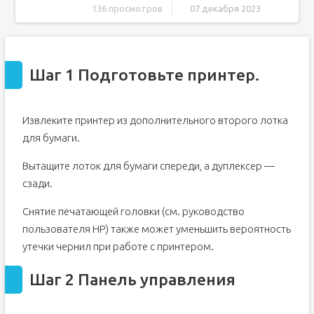
136 просмотров
07 декабря 2023
Шаг 1 Подготовьте принтер.
Шаг 2 Панель управления
Шаг 1 Подготовьте принтер.
Шаг 3 Панель управления
Шаг 4 Левая боковая панель (плата контроллера)
Шаг 5 Отсоедините кабели
Извлеките принтер из дополнительного второго лотка
Шаг 6 Снимите сканер в сборе
для бумаги.
Шаг 7 Извлеките выходной лоток
Вытащите лоток для бумаги спереди, а дуплексер —
Шаг 8 Снимите правую боковую панель.
сзади.
Шаг 9 Снимите правую боковую панель (продолжение)
Шаг 10 Снимите правую боковую панель (продолжение)
Снятие печатающей головки (см. руководство
пользователя HP) также может уменьшить вероятность
Шаг 11 Снимите заднюю панель
утечки чернил при работе с принтером.
Шаг 12 Снимите крышку кнопки питания
Шаг 13 Снимите обшивку левой четверти
Шаг 2 Панель управления
Шаг 14 Отсоедините переднюю дверцу.
Шаг 15 Снимите переднюю панель