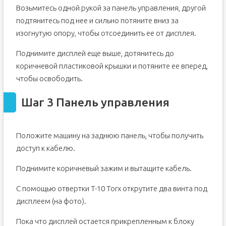
Возьмитесь одной рукой за панель управления, другой
Шаг 16 Освободите опору каретки.
подтянитесь под нее и сильно потяните вниз за
Шаг 17 Снимите станцию очистки.
изогнутую опору, чтобы отсоединить ее от дисплея.
Поднимите дисплей еще выше, дотянитесь до
коричневой пластиковой крышки и потяните ее вперед,
чтобы освободить.
Шаг 3 Панель управления
Положите машину на заднюю панель, чтобы получить
доступ к кабелю.
Поднимите коричневый зажим и вытащите кабель.
С помощью отвертки T-10 Torx открутите два винта под
дисплеем (на фото).
Пока что дисплей остается прикрепленным к блоку