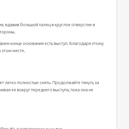
, вдавив большой палец в круглое отверстие в
стороны.
днем конце основания есть выступ. Благодаря этому
в этом месте.
дет легко полностью снять. Продолжайте тянуть за
ивая ее вокруг переднего выступа, пока она не
llips #1, расположенных на дне.