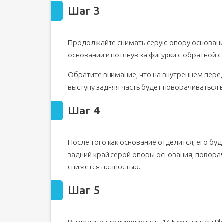
Шаг 3
Продолжайте снимать серую опору основания
основании и потянув за фигурки с обратной 
Обратите внимание, что на внутреннем пере
выступу задняя часть будет поворачиваться 
Шаг 4
После того как основание отделится, его бу
задний край серой опоры основания, поворач
снимется полностью.
Шаг 5
Выкрутите следующие пять 14,5 мм винтов Phi