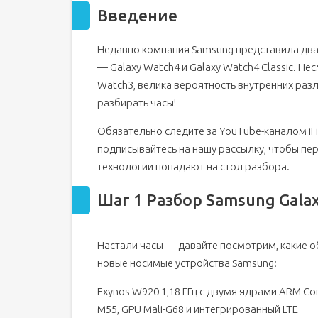
Введение
Шаг 2
Шаг 3
Недавно компания Samsung представила два
Шаг 4
— Galaxy Watch4 и Galaxy Watch4 Classic. Н
Шаг 5
Watch3, велика вероятность внутренних разл
Шаг 6
разбирать часы!
Шаг 7
Обязательно следите за YouTube-каналом iFixi
Шаг 8
подписывайтесь на нашу рассылку, чтобы пе
Шаг 9
технологии попадают на стол разбора.
Шаг 1 Разбор Samsung Galax
Настали часы — давайте посмотрим, какие 
новые носимые устройства Samsung:
Exynos W920 1,18 ГГц с двумя ядрами ARM C
M55, GPU Mali-G68 и интегрированный LTE