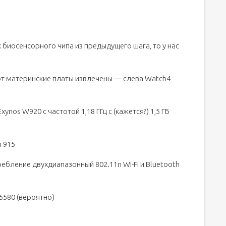
 биосенсорного чипа из предыдущего шага, то у нас
вот материнские платы извлечены — слева Watch4
nos W920 с частотой 1,18 ГГц с (кажется?) 1,5 ГБ
 915
бление двухдиапазонный 802.11n Wi-Fi и Bluetooth
580 (вероятно)