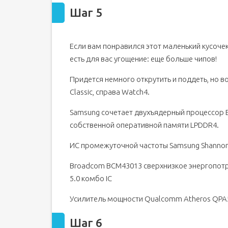
Шаг 5
Если вам понравился этот маленький кусочек
есть для вас угощение: еще больше чипов!
Придется немного открутить и поддеть, но 
Classic, справа Watch4.
Samsung сочетает двухъядерный процессор Exy
собственной оперативной памяти LPDDR4.
ИС промежуточной частоты Samsung Shannon
Broadcom BCM43013 сверхнизкое энергопотре
5.0 комбо IC
Усилитель мощности Qualcomm Atheros QPA5
Шаг 6