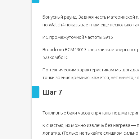
Бонусный раунд! Задняя часть материнской п
но Watch4 показывает нам еще несколько та
ИС промежуточной частоты S915
Broadcom BCM43013 сверхнизкое энергопотре
5.0 комбо IC
По техническим характеристикам мы догадалис
точки зрения кремния, кажется, нет ничего, ч
Шаг 7
Топливные баки часов спрятаны под материн
К счастью, их можно извлечь без нагрева — п
лопатка. (Только не тыкайте слишком сильн