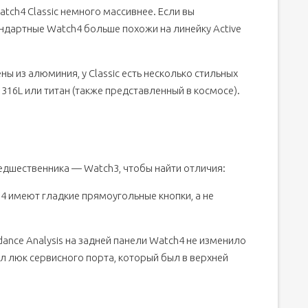
tch4 Classic немного массивнее. Если вы
андартные Watch4 больше похожи на линейку Active
ны из алюминия, у Classic есть несколько стильных
16L или титан (также представленный в космосе).
едшественника — Watch3, чтобы найти отличия:
4 имеют гладкие прямоугольные кнопки, а не
dance Analysis на задней панели Watch4 не изменило
л люк сервисного порта, который был в верхней