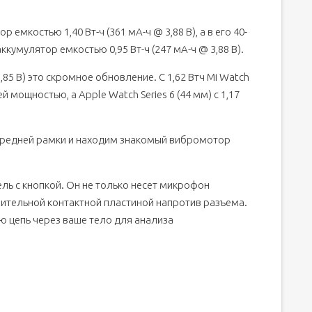
 емкостью 1,40 Вт-ч (361 мА-ч @ 3,88 В), а в его 40-
умулятор емкостью 0,95 Вт-ч (247 мА-ч @ 3,88 В).
,85 В) это скромное обновление. С 1,62 Втч Mi Watch
мощностью, а Apple Watch Series 6 (44 мм) с 1,17
средней рамки и находим знакомый вибромотор
ель с кнопкой. Он не только несет микрофон
нительной контактной пластиной напротив разъема.
ю цепь через ваше тело для анализа