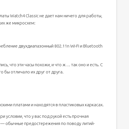
латы Watch4 Classic не дает нам ничего для работы,
ких же микросхем:
бление двухдиапазонный 802.11n Wi-Fi и Bluetooth
ь, что эти часы похожи, и что ж… так оно и есть. С
то бы отличало их друг от друга.
скими платами и находятся в пластиковых каркасах.
ри условии, что у вас под рукой есть прочная
о — обычные предостережения по поводу литий-