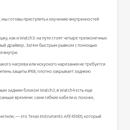
, мы готовы приступить к изучению внутренностей
у, как и Watch3: на пути стоят четыре трехконечных
льный драйвер. Затем быстрым рывком с помощью
я внутри.
какого нагрева или искусного нарезания не требуется
епень защиты IP68, плотно закрывает заднюю
ным задним блоком Watch3, в Watch4 есть еще
аньше времени: сами гибкие кабели и, похоже,
етили, — это Texas Instruments AFE4500S, который