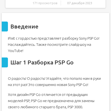
171 просмотров
07 декабря 2023
Введение
Шаг 1 Разборка PSP Go
Введение
Шаг 2
Шаг 3
iFixit с гордостью представляет разборку Sony PSP Go!
Шаг 4
Наслаждайтесь. Также посмотрите слайд-шоу на
Шаг 5
YouTube!
Шаг 6
Шаг 7
Шаг 1 Разборка PSP Go
Шаг 8
Шаг 9
О радость! О радость! Угадайте, что попало нам в руки
Шаг 10
на этот раз! Это совершенно новая Sony PSP Go!
Шаг 11
Хотя дизайн PSP Go отличается от предыдущих
Шаг 12
моделей PSP, PSP Go не предназначена для замены
Шаг 13
своего любимого старшего брата, PSP 3000.
Шаг 14