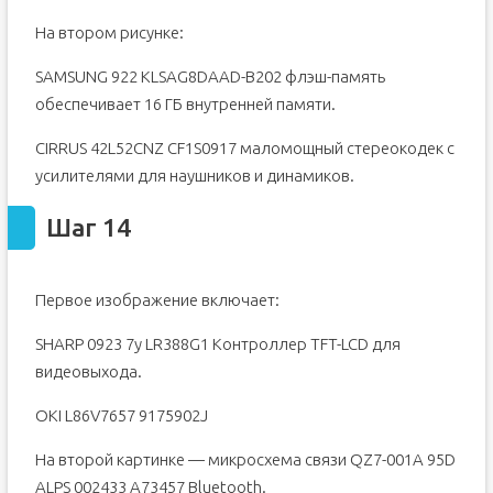
На втором рисунке:
SAMSUNG 922 KLSAG8DAAD-B202 флэш-память
обеспечивает 16 ГБ внутренней памяти.
CIRRUS 42L52CNZ CF1S0917 маломощный стереокодек с
усилителями для наушников и динамиков.
Шаг 14
Первое изображение включает:
SHARP 0923 7y LR388G1 Контроллер TFT-LCD для
видеовыхода.
OKI L86V7657 9175902J
На второй картинке — микросхема связи QZ7-001A 95D
ALPS 002433 A73457 Bluetooth.