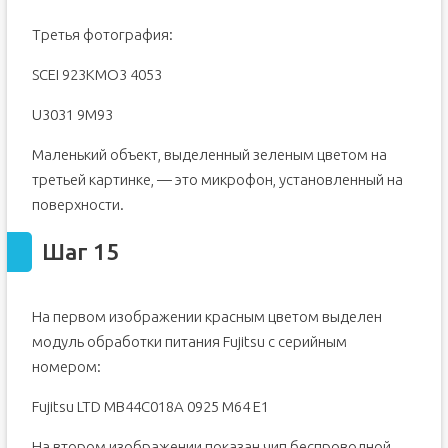
Третья фотография:
SCEI 923KMO3 4053
U3031 9M93
Маленький объект, выделенный зеленым цветом на
третьей картинке, — это микрофон, установленный на
поверхности.
Шаг 15
На первом изображении красным цветом выделен
модуль обработки питания Fujitsu с серийным
номером:
Fujitsu LTD MB44C018A 0925 M64 E1
На втором изображении показан чип беспроводной