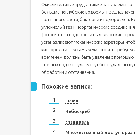
Окислительные пруды, также называемые от
большие неглубокие водоемы, предназначен
солнечного света, бактерий и водорослей. В
углекислый газ и неорганические соединени
фотосинтеза водоросли выделяют кислород
устанавливают механические аэраторы, что
кислорода и тем самым уменьшить требуемы
временем должны быть удалены с помощью д
сточных водах пруда, могут быть удалены п
обработки и отстаивания.
Похожие записи:
шлюп
Небоскреб
спандрель
Множественный доступ с раз