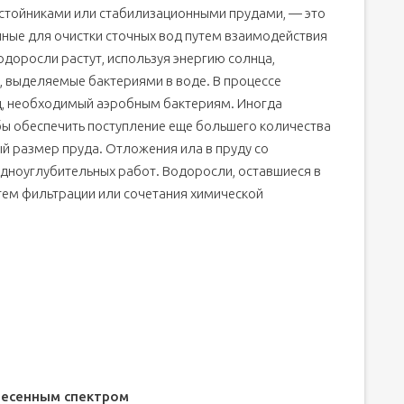
стойниками или стабилизационными прудами, — это
ные для очистки сточных вод путем взаимодействия
одоросли растут, используя энергию солнца,
я, выделяемые бактериями в воде. В процессе
, необходимый аэробным бактериям. Иногда
бы обеспечить поступление еще большего количества
й размер пруда. Отложения ила в пруду со
ноуглубительных работ. Водоросли, оставшиеся в
утем фильтрации или сочетания химической
несенным спектром