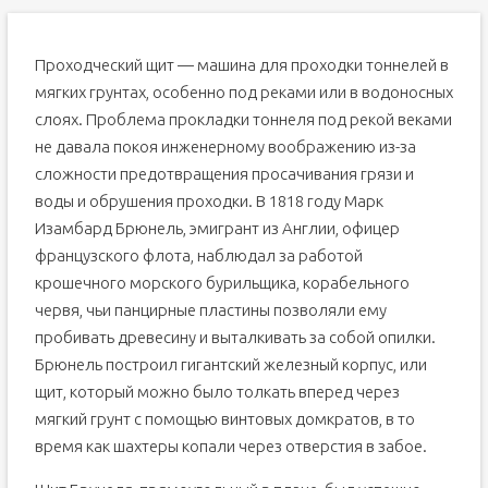
Проходческий щит — машина для проходки тоннелей в
мягких грунтах, особенно под реками или в водоносных
слоях. Проблема прокладки тоннеля под рекой веками
не давала покоя инженерному воображению из-за
сложности предотвращения просачивания грязи и
воды и обрушения проходки. В 1818 году Марк
Изамбард Брюнель, эмигрант из Англии, офицер
французского флота, наблюдал за работой
крошечного морского бурильщика, корабельного
червя, чьи панцирные пластины позволяли ему
пробивать древесину и выталкивать за собой опилки.
Брюнель построил гигантский железный корпус, или
щит, который можно было толкать вперед через
мягкий грунт с помощью винтовых домкратов, в то
время как шахтеры копали через отверстия в забое.