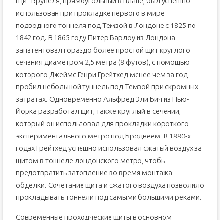
Щит Брунеля, прямоугольный в плане, был успешно
использован при прокладке первого в мире
подводного тоннеля под Темзой в Лондоне с 1825 по
1842 год. В 1865 году Питер Барлоу из Лондона
запатентовал гораздо более простой щит круглого
сечения диаметром 2,5 метра (8 футов), с помощью
которого Джеймс Генри Грейтхед менее чем за год
пробил небольшой туннель под Темзой при скромных
затратах. Одновременно Альфред Эли Бич из Нью-
Йорка разработал щит, также круглый в сечении,
который он использовал для прокладки короткого
экспериментального метро под Бродвеем. В 1880-х
годах Грейтхед успешно использовал сжатый воздух за
щитом в тоннеле лондонского метро, чтобы
предотвратить затопление во время монтажа
обделки. Сочетание щита и сжатого воздуха позволило
прокладывать тоннели под самыми большими реками.
Современные проходческие щиты в основном