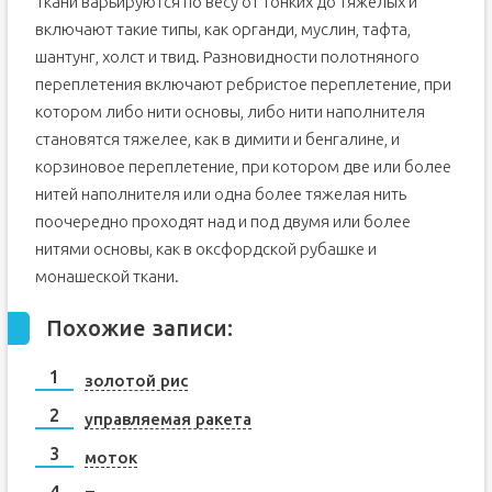
Ткани варьируются по весу от тонких до тяжелых и
включают такие типы, как органди, муслин, тафта,
шантунг, холст и твид. Разновидности полотняного
переплетения включают ребристое переплетение, при
котором либо нити основы, либо нити наполнителя
становятся тяжелее, как в димити и бенгалине, и
корзиновое переплетение, при котором две или более
нитей наполнителя или одна более тяжелая нить
поочередно проходят над и под двумя или более
нитями основы, как в оксфордской рубашке и
монашеской ткани.
Похожие записи:
золотой рис
управляемая ракета
моток