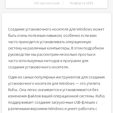
241 просмотров
10 августа 2023
Как создать установочный носитель для Windows
1. Загрузите инструмент WinSetupFromUSB
2. Подготовка флешки или диска для создания
Создание установочного носителя для Windows может
установочного носителя
быть очень полезным навыком, особенно если вам
3. Выбор источника Windows и настройка
параметров
часто приходится устанавливать операционную
4. Начало создания установочного носителя
систему на различные компьютеры. В этом подробном
FAQ: Часто задаваемые вопросы о создании
руководстве мы рассмотрим несколько простых и
установочного носителя для Windows
часто используемых методов и программ для
Подготовка USB-флешки
создания установочного носителя.
Шаг 1: Выбор флешки
Шаг 2: Форматирование флешки
Один из самых популярных инструментов для создания
Шаг 3: Скачивание программы
установочного носителя для Windows — это утилита
Rufus. Она легко скачивается и устанавливается без
Шаг 4: Установка программы
изменения файлов вашей операционной системы. Rufus
Шаг 5: Создание загрузочной флешки
поддерживает создание загрузочных USB-флешек с
Шаг 6: Завершение процесса
различными версиями Windows и умеет работать с
Выбор и загрузка образа операционной системы