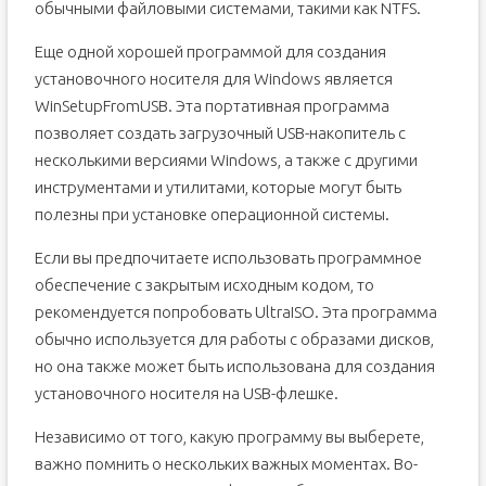
обычными файловыми системами, такими как NTFS.
1. Скачать образ Windows с официального сайта
Еще одной хорошей программой для создания
2. Использование программного обеспечения Rufus
для создания загрузочного носителя
установочного носителя для Windows является
3. Использование программного обеспечения
WinSetupFromUSB. Эта портативная программа
UltraISO для создания загрузочной флешки
позволяет создать загрузочный USB-накопитель с
Создание загрузочного диска с помощью программы
Rufus
несколькими версиями Windows, а также с другими
Установка Windows с помощью созданного
инструментами и утилитами, которые могут быть
установочного носителя
полезны при установке операционной системы.
Подготовка к установке
Установка Windows на компьютер
Если вы предпочитаете использовать программное
Вопрос-ответ:
обеспечение с закрытым исходным кодом, то
Видео:
рекомендуется попробовать UltraISO. Эта программа
обычно используется для работы с образами дисков,
Загрузочная флешка Windows 11 — 5 способов
создания
но она также может быть использована для создания
установочного носителя на USB-флешке.
Независимо от того, какую программу вы выберете,
важно помнить о нескольких важных моментах. Во-