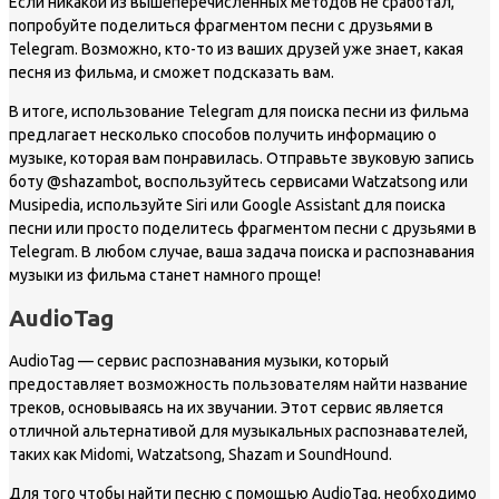
Если никакой из вышеперечисленных методов не сработал,
попробуйте поделиться фрагментом песни с друзьями в
Telegram. Возможно, кто-то из ваших друзей уже знает, какая
песня из фильма, и сможет подсказать вам.
В итоге, использование Telegram для поиска песни из фильма
предлагает несколько способов получить информацию о
музыке, которая вам понравилась. Отправьте звуковую запись
боту @shazambot, воспользуйтесь сервисами Watzatsong или
Musipedia, используйте Siri или Google Assistant для поиска
песни или просто поделитесь фрагментом песни с друзьями в
Telegram. В любом случае, ваша задача поиска и распознавания
музыки из фильма станет намного проще!
AudioTag
AudioTag — сервис распознавания музыки, который
предоставляет возможность пользователям найти название
треков, основываясь на их звучании. Этот сервис является
отличной альтернативой для музыкальных распознавателей,
таких как Midomi, Watzatsong, Shazam и SoundHound.
Для того чтобы найти песню с помощью AudioTag, необходимо