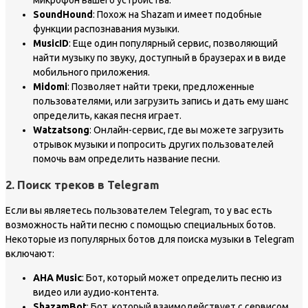
микрофон вашего устройства.
SoundHound
: Похож на Shazam и имеет подобные
функции распознавания музыки.
MusicID
: Еще один популярный сервис, позволяющий
найти музыку по звуку, доступный в браузерах и в виде
мобильного приложения.
Midomi
: Позволяет найти треки, предложенные
пользователями, или загрузить запись и дать ему шанс
определить, какая песня играет.
Watzatsong
: Онлайн-сервис, где вы можете загрузить
отрывок музыки и попросить других пользователей
помочь вам определить название песни.
2. Поиск треков в Telegram
Если вы являетесь пользователем Telegram, то у вас есть
возможность найти песню с помощью специальных ботов.
Некоторые из популярных ботов для поиска музыки в Telegram
включают:
AHA Music
: Бот, который может определить песню из
видео или аудио-контента.
ShazamBot
: Бот, который взаимодействует с сервисом