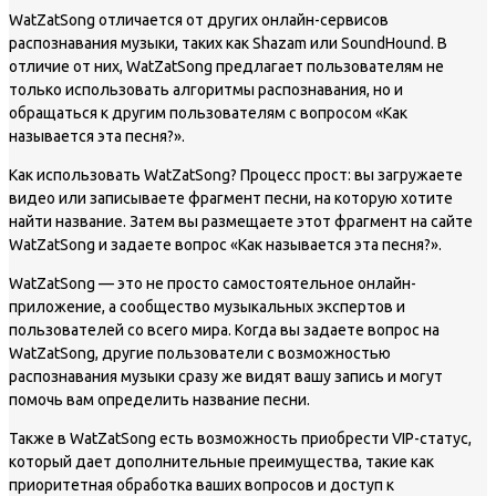
WatZatSong отличается от других онлайн-сервисов
распознавания музыки, таких как Shazam или SoundHound. В
отличие от них, WatZatSong предлагает пользователям не
только использовать алгоритмы распознавания, но и
обращаться к другим пользователям с вопросом «Как
называется эта песня?».
Как использовать WatZatSong? Процесс прост: вы загружаете
видео или записываете фрагмент песни, на которую хотите
найти название. Затем вы размещаете этот фрагмент на сайте
WatZatSong и задаете вопрос «Как называется эта песня?».
WatZatSong — это не просто самостоятельное онлайн-
приложение, а сообщество музыкальных экспертов и
пользователей со всего мира. Когда вы задаете вопрос на
WatZatSong, другие пользователи с возможностью
распознавания музыки сразу же видят вашу запись и могут
помочь вам определить название песни.
Также в WatZatSong есть возможность приобрести VIP-статус,
который дает дополнительные преимущества, такие как
приоритетная обработка ваших вопросов и доступ к