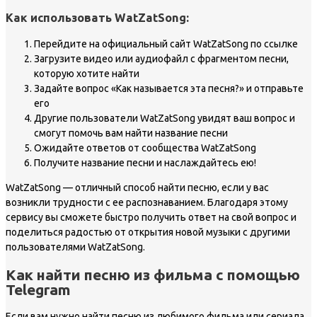
Как использовать WatZatSong:
Перейдите на официальный сайт WatZatSong по ссылке
Загрузите видео или аудиофайл с фрагментом песни,
которую хотите найти
Задайте вопрос «Как называется эта песня?» и отправьте
его
Другие пользователи WatZatSong увидят ваш вопрос и
смогут помочь вам найти название песни
Ожидайте ответов от сообщества WatZatSong
Получите название песни и наслаждайтесь ею!
WatZatSong — отличный способ найти песню, если у вас
возникли трудности с ее распознаванием. Благодаря этому
сервису вы сможете быстро получить ответ на свой вопрос и
поделиться радостью от открытия новой музыки с другими
пользователями WatZatSong.
Как найти песню из фильма с помощью
Telegram
Если вам нужно найти песню из любимого фильма или сериала,