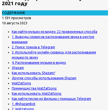
2021 году
СОДЕРЖАНИЕ
1 591 просмотров
10 августа 2023
Как найти музыку из видео: 22 проверенных способа
1. Выводы сервисов распознавания звука в центре
внимания
2. Поиск треков в Telegram
3. Используйте онлайн-сервисы для распознавания
музыки по звуку
4. Распознавание музыки в видео
Shazam
Как использовать Shazam?
Другие способы использования Shazam
WatZatSong
Преимущества WatZatSong:
Как использовать WatZatSong:
Как найти песню из фильма с помощью Telegram
1. @shazambot
2. Watzatsong