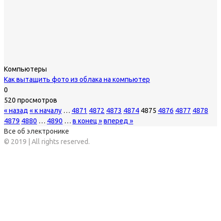
Компьютеры
Как вытащить фото из облака на компьютер
0
520 просмотров
« назад
« к началу
…
4871
4872
4873
4874
4875
4876
4877
4878
4879
4880
…
4890
…
в конец »
вперед »
Все об электронике
© 2019 | All rights reserved.