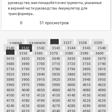
руководстве, вам понадобятся инструменты, указанные
в верхней части руководства. Аккумулятор для
трансформера...
0
51 просмотров
« назад
« к началу
…
3537
3538
3539
3540
3541
3542
3543
3544
3545
3546
…
3550
3560
3570
3580
3590
3600
3610
3620
3630
3640
3650
3660
3670
3680
3690
3700
3710
3720
3730
3740
3750
3760
3770
3780
3790
3800
3810
3820
3830
3840
3850
3860
3870
3880
3890
3900
3910
3920
3930
3940
3950
3960
3970
3980
3990
4000
4010
4020
4030
4040
4050
4060
4070
4080
4090
4100
4110
4120
4130
4140
4150
4160
4170
4180
4190
4200
4210
4220
4230
4240
4250
4260
4270
4280
4290
4300
4310
4320
4330
4340
4350
4360
4370