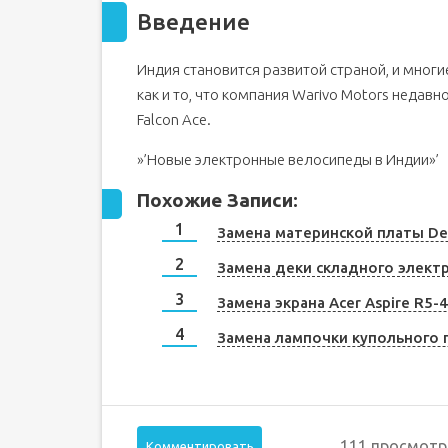
Введение
Индия становится развитой страной, и мног
как и то, что компания Warivo Motors недав
Falcon Ace.
»’Новые электронные велосипеды в Индии»’
Похожие Записи:
Замена материнской платы De
Замена деки складного электр
Замена экрана Acer Aspire R5-
Замена лампочки купольного 
111 просмотр
Комментировать