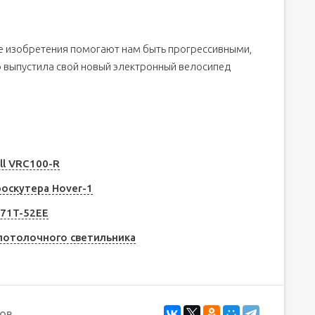
ие изобретения помогают нам быть прогрессивными,
но выпустила свой новый электронный велосипед
ll VRC100-R
оскутера Hover-1
471T-52EE
потолочного светильника
ов