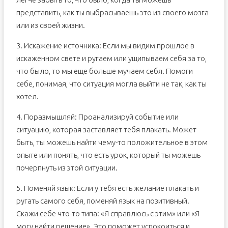
представить, как ты выбрасываешь это из своего мозга
или из своей жизни.
3. Искажение источника: Если мы видим прошлое в
искаженном свете и ругаем или ущипываем себя за то,
что было, то мы еще больше мучаем себя. Помоги
себе, понимая, что ситуация могла выйти не так, как ты
хотел.
4. Поразмышляй: Проанализируй событие или
ситуацию, которая заставляет тебя плакать. Может
быть, ты можешь найти чему-то положительное в этом
опыте или понять, что есть урок, который ты можешь
почерпнуть из этой ситуации.
5. Поменяй язык: Если у тебя есть желание плакать и
ругать самого себя, поменяй язык на позитивный.
Скажи себе что-то типа: «Я справлюсь с этим» или «Я
могу найти решение». Это поможет успокоиться и