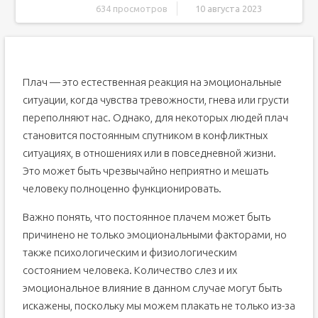
634 просмотров
10 августа 2023
Предотвращение слез психологическим путем
Предотвращение плача физическим путем
1. Поморгай глазами
Плач — это естественная реакция на эмоциональные
2. Визуализируй себя в спокойном месте
ситуации, когда чувства тревожности, гнева или грусти
3. Помогут физические движения
переполняют нас. Однако, для некоторых людей плач
4. Остановись и проанализируй ситуацию
становится постоянным спутником в конфликтных
ситуациях, в отношениях или в повседневной жизни.
5. Избегай избавляться от плача
Это может быть чрезвычайно неприятно и мешать
6. Источники плача и их влияние
человеку полноценно функционировать.
Что делать с прошлым
Как успокоиться и перестать плакать
Важно понять, что постоянное плачем может быть
Вопрос-ответ:
причинено не только эмоциональными факторами, но
также психологическим и физиологическим
Видео:
состоянием человека. Количество слез и их
Почему я часто плачу без причины, что делать?
Постоянно плачу
эмоциональное влияние в данном случае могут быть
искажены, поскольку мы можем плакать не только из-за