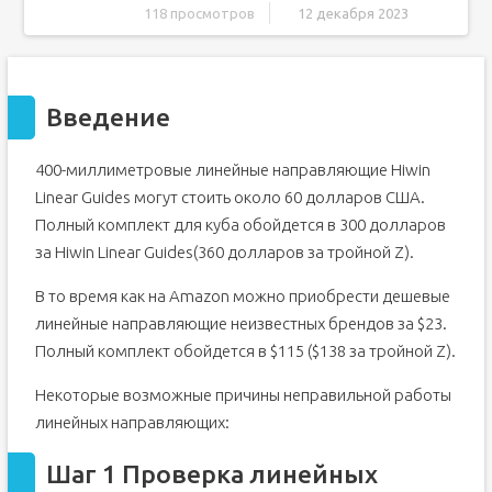
118 просмотров
12 декабря 2023
Введение
Шаг 1 Проверка линейных направляющих
Введение
Шаг 2 Очистка линейной направляющей/каретки MGN
Шаг 3 Какую смазку использовать?
400-миллиметровые линейные направляющие Hiwin
Шаг 4 Удаление стоковой смазки
Linear Guides могут стоить около 60 долларов США.
Шаг 5 Удаление стоковой смазки
Полный комплект для куба обойдется в 300 долларов
Шаг 6 Сборка
за Hiwin Linear Guides(360 долларов за тройной Z).
Шаг 7 Нанесение смазки
В то время как на Amazon можно приобрести дешевые
линейные направляющие неизвестных брендов за $23.
Полный комплект обойдется в $115 ($138 за тройной Z).
Некоторые возможные причины неправильной работы
линейных направляющих:
Шаг 1 Проверка линейных