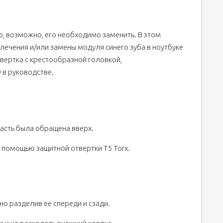
о, возможно, его необходимо заменить. В этом
лечения и/или замены модуля синего зуба в ноутбуке
твертка с крестообразной головкой,
 в руководстве.
асть была обращена вверх.
 помощью защитной отвертки T5 Torx.
о разделив ее спереди и сзади.