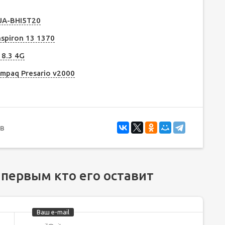
UA-BHI5T20
spiron 13 1370
 8.3 4G
mpaq Presario v2000
в
 первым кто его оставит
Ваш e-mail