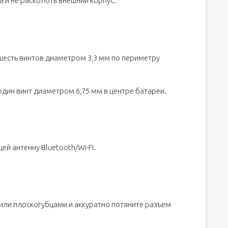
а и не расколоть внешний корпус.
 шесть винтов диаметром 3,3 мм по периметру
 один винт диаметром 6,75 мм в центре батареи.
ей антенну Bluetooth/Wi-Fi.
или плоскогубцами и аккуратно потяните разъем