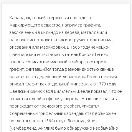
Карандаш, тонкий стержень из твердого
маркирующего вещества, например графита,
заключенный в цилиндр из дерева, металла или
пластика; используется как инструмент для письма,
рисования или маркировки. В 1565 году немецко-
швейцарский естествоиспытатель Конрад Геснер
впервые описал письменный прибор, в котором
графит, считавшийся тогда разновидностью свинца,
вставлялся в деревянный держатель. Геснер первым
описал графит как отдельный минерал, а в 1779 году
шведский химик Карл Вильгельм Шееле показал, что он
является одной из форм углерода. Название графита
происходит от греческого graphein, «писать».
Современный грифельный карандаш стал возможен
после того, как в 1564 году в Борроудейле
(Камберленд, Англия) было обнаружено необычайно