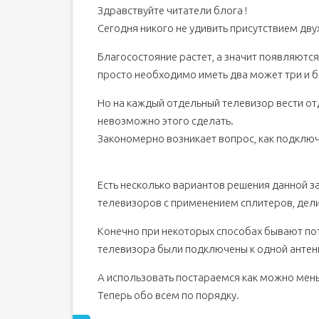
Здравствуйте читатели блога !
Сколько телевизоров можно подключить к одно
Сегодня никого не удивить присутствием двух
Нужен ли усилитель
Подключение 2-х и более телевизоров к пасси
Благосостояние растет, а значит появляютс
Подключаем 2 телевизора к активной антенне
просто необходимо иметь два может три и б
Через делитель с согласованием
Но на каждый отдельный телевизор вести отд
Через обычный разветвитель
невозможно этого сделать.
Бонус: подключаем 2 телевизора без переходн
Закономерно возникает вопрос, как подключ
Особенности подключения к приставкам
Особенности подключения к одной спутниково
Есть несколько вариантов решения данной з
Вместо выводов
телевизоров с применением сплитеров, дели
Конечно при некоторых способах бывают пот
телевизора были подключены к одной антенн
А использовать постараемся как можно мен
Теперь обо всем по порядку.