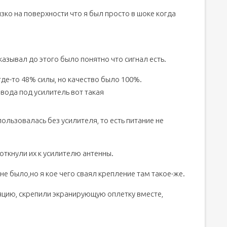
ко на поверхности что я был просто в шоке когда
оказывал до этого было понятно что сигнал есть.
де-то 48% силы, но качество было 100%.
авода под усилитель вот такая
ользовалась без усилителя, то есть питание не
откнули их к усилителю антенны.
е было,но я кое чего сваял крепление там такое-же.
ляцию, скрепили экранирующую оплетку вместе,