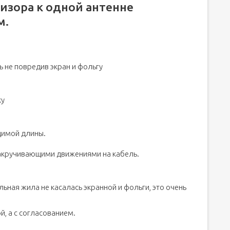
изора к одной антенне
м.
 не повредив экран и фольгу
ку
димой длины.
накручивающими движениями на кабель.
ьная жила не касалась экранной и фольги, это очень
й, а с согласованием.