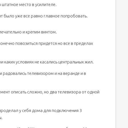
в штатное место в усилителе.
нт было уже все равно главное попробовать.
мечательно и крепим винтом.
онечно повозиться придется но все в пределах
и каких условиях не касались центральных жил.
и радовались телевизором и на веранде и в
мент описать сложно, но два телевизора от одной
проделал у себя дома для подключения 3
ы.