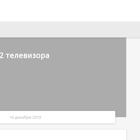
 2 телевизора
16 декабря 2019
е цифрового тв с усилителем.
 без потери сигнала и без разветвителя.