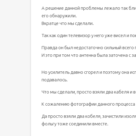
А решение данной проблемы лежало так близ
его обнаружили.
Вкратце что мы сделали.
Так как один телевизор у него уже висел и п
Правда он был недостаточно сильный всего г
И это при том что антенна была заточена с з
Но усилитель давно сгорел и поэтому она исп
подавалось.
Что мы сделали, просто взяли два кабеля и в
К сожалению фотографии данного процесса н
Да просто взяли два кобеля, зачистили изо
фольгу тоже соединили вместе.