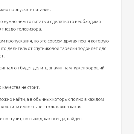
жно пропускать питание.
го нужно чем то питать и сделать это необходимо
в гнездо телевизора.
ам пропускания, но это совсем другая песня которую
 что делитель от спутниковой тарелки подойдет для
ет.
 сигнал он будет делить, значит нам нужен хороший
 качества не стоит.
ложно найти, а в обычных которых полно в каждом
зка или емкость не столь важно какая.
 поступит, но выход, как всегда, найден.