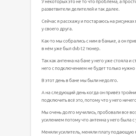
У некоторых это не то что проблема, а прост
разветвители делителей и так далее.
Сейчас я расскажу и постараюсь на рисунка
у своего друга.
Как-то мы собрались с ним в баньке, а он пр
в нём уже был dvb t2 тюнер.
Так как антенна на бане у него уже стояла и
него с подключением не будет только нужно
В этот день в бане мы были недолго.
А на следующий день когда он привёз тройн
подключить всё это, потому что у него ничег
Мы очень долго мучились, пробовали все в
усилением потому что антенна у него была с
Меняли усилитель, меняли плату подающую п