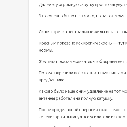
Далее эту огромную скрутку просто засунул 
Это конечно было не просто, но на тот моме
Синяя стрелка центральные жилы-встают за
Красным показано как крепим экраны — тут к
нормы.
Желтым показан моментик чтоб экраны не пр
Потом закрепили всё это штатными винтами 
предбаннике.
Каково было наше с ним удивление на тот мо
антенны работали на полную катушку.
После проделанной операции тоже самое я 
телевизора и выкинул все усилители из схем