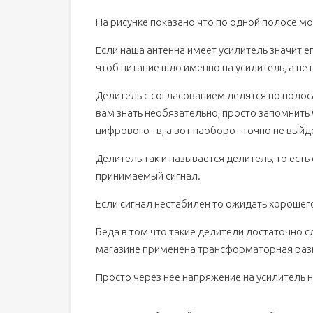
На рисунке показано что по одной полосе мо
Если наша антенна имеет усилитель значит е
чтоб питание шло именно на усилитель, а не 
Делитель с согласованием делятся по полос
вам знать необязательно, просто запомнить
цифрового тв, а вот наоборот точно не выйд
Делитель так и называется делитель, то есть
принимаемый сигнал.
Если сигнал нестабилен то ожидать хорошего
Беда в том что такие делители достаточно с
магазине применена трансформаторная развя
Просто через нее напряжение на усилитель не