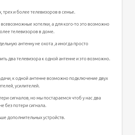
й антенне
, трех и более телевизоров в семье.
вной антенне
я всевозможные хотелки, а для кого-то это возможно
олее телевизоров в доме.
ельную антенну не охота ,а иногда просто
иков
ить два телевизора к одной антенне и это возможно.
й тарелке
адачи, к одной антенне возможно подключение двух
телей, усилителей.
ери сигналов, но мы постараемся чтоб у нас два
е без потери сигнала.
ьше дополнительных устройств.