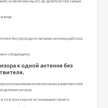
ния, но включим мы его до делителя тем самым
 в виде
телем без прохода по питанию антенна работать
пим к следующему.
изора к одной антенне без
етвителя.
о при использовании всевозможных разветвителей
ля деления сигнала.
в 2 и в трое короче не показывает ничего.