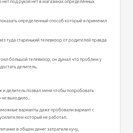
о нет под рукой нет в магазинах определённых
х показать определенный способ который я применил
ивёз туда старенький телевизор от родителей правда
 стоял большой телевизор, он думал что проблем у
 достать делитель.
ик и делитель позвал меня чтобы попробовать
о не выходило..
озможные варианты даже пробовали вариант с
 усилителем который не работал.
итание в общем денег затратили кучу.