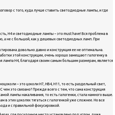
зговор с того, куда лучше ставить светодиодные лампы, и где
сть, H4 и светодиодные лампы – это must have! Вся проблема в
ю, а не с большой, как у дешевых светодиодных ламп. При
ктирована довольно давно и конструкция ее не оптимальна.
аботки этой конструкции, очень хорошо замещают галогенку в
ная лампа Н4, благодаря своим самым большим размерам, является
коли – это цоколи Н7, НВ4, Н11, то есть раздельный свет,
 чем это связано? Прежде всего с тем, что сама конструкция
амой лампы накаливания, то есть галогенки, стала намного выше.
м в этих цоколях тягаться с галогенкой уже сложнее. Но все
вода и с правильной фокусировкой.
 фарах, где посадочное место установлено под углом, даже