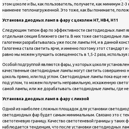
этом цоколе и Вы, как пользователь, получаете, как минимум 2-
наименее теплонагруженной. Это тоже, как Вы понимаете, полож
Установка диодных ламп в фару с цоколем Н7, HB4, H11
Следующим типом фар по эффективности светодиодных ламп явля
отдельная секция ближнего света. В них тоже светодиодные ламп
галогенки разрабатывалась уже после лампы Н4, и в данной конс
Галогенка стала светить ярче, и именно поэтому этот стандарт 
равно мы можем улучшить освещенность в 1,5-2 раза, используя
Особой подгруппой являются фары, у которых цоколя установлены
качественные светодиодные лампы могут светить совершенно непра
цоколь прямо, или под углом. Светодиодные лампы пока еще не 
под углом, то можем получить неправильную, искаженную свето
самой лампы, или же дорабатывать светодиодные лампы, где не
Установка диодных ламп в фару с линзой
Одной из наиболее сложных площадок для установки светодиодны
светодиодных фар будет самым минимальным. Связано это с тем,
светотеневую границу. Качество светотеневой границы у таких ф
наблюдается тенденция, что после установки светодиодных ламп