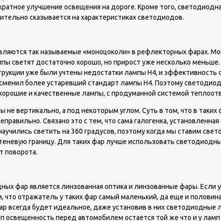
3 кратное улучшение освещения на дороге. Кроме того, светодиод
ительно сказывается на характеристиках светодиодов.
ются так называемые «моноцоколи» в рефлекторных фарах. Моноцо
ы светят достаточно хорошо, но прирост уже несколько меньше. С
трукции уже были учтены недостатки лампы H4, и эффективность с
и сменил более устаревший стандарт лампы Н4. Поэтому светодиода
 хорошие и качественные лампы, с продуманной системой теплоот
 не вертикально, а под некоторым углом. Суть в том, что в таких
вильно. Связано это с тем, что сама галогенка, установленная в 
научились светить на 360 градусов, поэтому когда мы ставим св
теневую границу. Для таких фар лучше использовать светодиодн
т поворота.
х фар является линзованная оптика и линзованные фары. Если у В
 что отражатель у таких фар самый маленький, да еще и половин
ар всегда будет идеальное, даже установив в них светодиодные ла
 освещенность перед автомобилем остается той же что и у ламп н