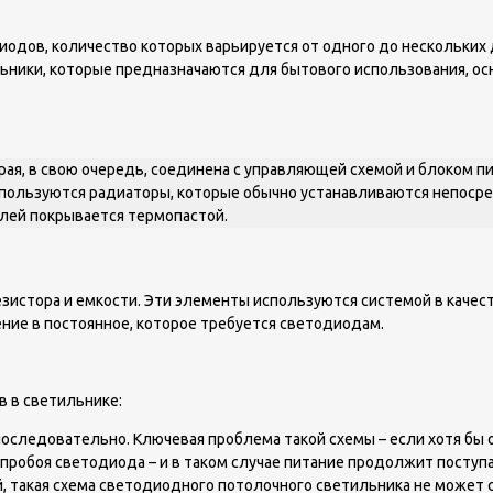
одиодов, количество которых варьируется от одного до нескольки
ьники, которые предназначаются для бытового использования, о
рая, в свою очередь, соединена с управляющей схемой и блоком 
спользуются радиаторы, которые обычно устанавливаются непос
лей покрывается термопастой.
езистора и емкости. Эти элементы используются системой в каче
ие в постоянное, которое требуется светодиодам.
 в светильнике:
едовательно. Ключевая проблема такой схемы – если хотя бы оди
пробоя светодиода – и в таком случае питание продолжит поступа
й, такая схема светодиодного потолочного светильника не может 