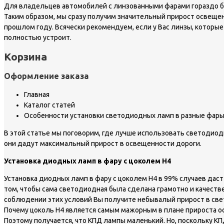
Для владельцев автомобилей с линзованными фарами гораздо б
Таким образом, мы сразу получим значительный прирост освещенно
прошлом году. Всячески рекомендуем, если у Вас линзы, которые
полностью устроит.
Корзина
Оформление заказа
Главная
Каталог статей
Особенности установки светодиодных ламп в разные фар
В этой статье мы поговорим, где лучше использовать светодиодн
они дадут максимальный прирост в освещенности дороги.
Установка диодных ламп в фару с цоколем Н4
Установка диодных ламп в фару с цоколем Н4 в 99% случаев даст 
том, чтобы сама светодиодная была сделана грамотно и качестве
соблюдении этих условий Вы получите небывалый прирост в свет
Почему цоколь Н4 является самым мажорным в плане прироста осв
Поэтому получается, что КПД лампы маленький. Но, поскольку К