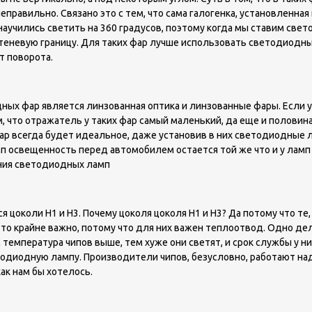
вильно. Связано это с тем, что сама галогенка, установленная в 
научились светить на 360 градусов, поэтому когда мы ставим св
теневую границу. Для таких фар лучше использовать светодиодн
т поворота.
х фар является линзованная оптика и линзованные фары. Если у В
 что отражатель у таких фар самый маленький, да еще и половин
ар всегда будет идеальное, даже установив в них светодиодные ла
 освещенность перед автомобилем остается той же что и у ламп н
ения светодиодных ламп
околи Н1 и Н3. Почему цоколя цоколя Н1 и Н3? Да потому что те, 
то крайне важно, потому что для них важен теплоотвод. Одно дело
м температура чипов выше, тем хуже они светят, и срок службы у
диодную лампу. Производители чипов, безусловно, работают над
как нам бы хотелось.