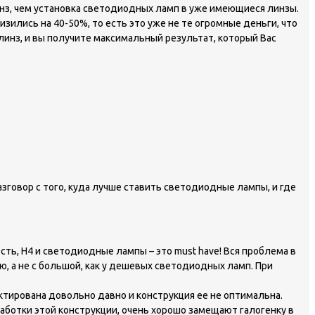
з, чем установка светодиодных ламп в уже имеющиеся линзы.
изились на 40-50%, то есть это уже не те огромные деньги, что
линз, и вы получите максимальный результат, который Вас
зговор с того, куда лучше ставить светодиодные лампы, и где
сть, H4 и светодиодные лампы – это must have! Вся проблема в
ю, а не с большой, как у дешевых светодиодных ламп. При
ктирована довольно давно и конструкция ее не оптимальна.
аботки этой конструкции, очень хорошо замещают галогенку в