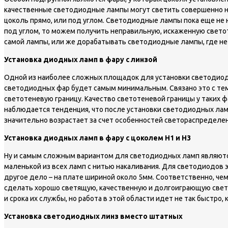
качественные светодиодные лампы могут светить совершенно непра
цоколь прямо, или под углом. Светодиодные лампы пока еще не 
под углом, то можем получить неправильную, искаженную свето
самой лампы, или же дорабатывать светодиодные лампы, где не
Установка диодных ламп в фару с линзой
Одной из наиболее сложных площадок для установки светодиодны
светодиодных фар будет самым минимальным. Связано это с тем,
светотеневую границу. Качество светотеневой границы у таких ф
наблюдается тенденция, что после установки светодиодных ламп
значительно возрастает за счет особенностей светораспредел
Установка диодных ламп в фару с цоколем Н1 и Н3
Ну и самым сложным вариантом для светодиодных ламп являются ц
маленькой из всех ламп с нитью накаливания. Для светодиодов э
другое дело – на плате шириной около 5мм. Соответственно, че
сделать хорошо светящую, качественную и долгоиграющую свето
и срока их службы, но работа в этой области идет не так быстро, 
Установка светодиодных линз вместо штатных