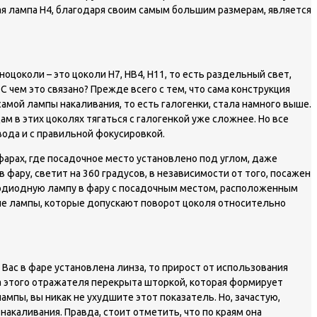
ная лампа Н4, благодаря своим самым большим размерам, является
коли – это цоколи Н7, НВ4, Н11, то есть раздельный свет,
 чем это связано? Прежде всего с тем, что сама конструкция
амой лампы накаливания, то есть галогенки, стала намного выше.
м в этих цоколях тягаться с галогенкой уже сложнее. Но все
вода и с правильной фокусировкой.
 фарах, где посадочное место установлено под углом, даже
фару, светит на 360 градусов, в независимости от того, посажен
етодиодную лампу в фару с посадочным местом, расположенным
ые лампы, которые допускают поворот цоколя относительно
ас в фаре установлена линза, то прирост от использования
а этого отражателя перекрыта шторкой, которая формирует
мпы, вы никак не ухудшите этот показатель. Но, зачастую,
акаливания. Правда, стоит отметить, что по краям она