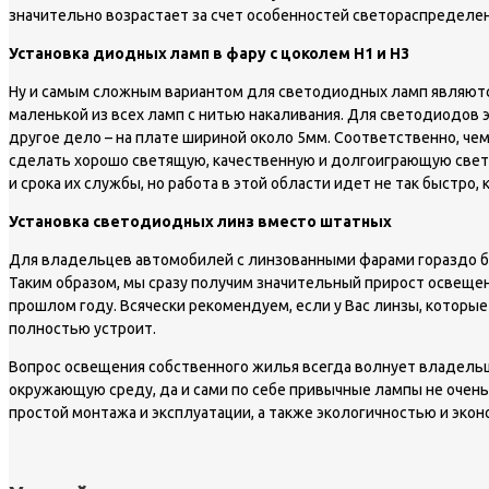
значительно возрастает за счет особенностей светораспредел
Установка диодных ламп в фару с цоколем Н1 и Н3
Ну и самым сложным вариантом для светодиодных ламп являются ц
маленькой из всех ламп с нитью накаливания. Для светодиодов э
другое дело – на плате шириной около 5мм. Соответственно, че
сделать хорошо светящую, качественную и долгоиграющую свето
и срока их службы, но работа в этой области идет не так быстро, 
Установка светодиодных линз вместо штатных
Для владельцев автомобилей с линзованными фарами гораздо б
Таким образом, мы сразу получим значительный прирост освещенно
прошлом году. Всячески рекомендуем, если у Вас линзы, которые
полностью устроит.
Вопрос освещения собственного жилья всегда волнует владельц
окружающую среду, да и сами по себе привычные лампы не очен
простой монтажа и эксплуатации, а также экологичностью и эко