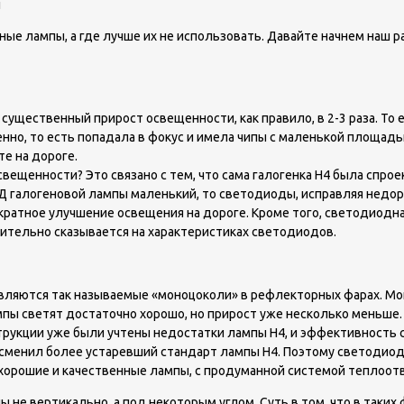
ы
ые лампы, а где лучше их не использовать. Давайте начнем наш ра
существенный прирост освещенности, как правило, в 2-3 раза. То е
нно, то есть попадала в фокус и имела чипы с маленькой площадь
е на дороге.
ещенности? Это связано с тем, что сама галогенка Н4 была спрое
ПД галогеновой лампы маленький, то светодиоды, исправляя недор
3 кратное улучшение освещения на дороге. Кроме того, светодиод
ительно сказывается на характеристиках светодиодов.
ются так называемые «моноцоколи» в рефлекторных фарах. Моноцо
ы светят достаточно хорошо, но прирост уже несколько меньше. С
трукции уже были учтены недостатки лампы H4, и эффективность с
и сменил более устаревший стандарт лампы Н4. Поэтому светодиода
 хорошие и качественные лампы, с продуманной системой теплоот
 не вертикально, а под некоторым углом. Суть в том, что в таких