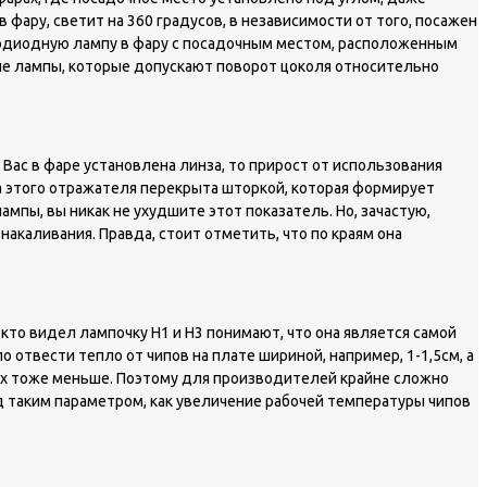
фару, светит на 360 градусов, в независимости от того, посажен
етодиодную лампу в фару с посадочным местом, расположенным
ые лампы, которые допускают поворот цоколя относительно
ас в фаре установлена линза, то прирост от использования
а этого отражателя перекрыта шторкой, которая формирует
мпы, вы никак не ухудшите этот показатель. Но, зачастую,
акаливания. Правда, стоит отметить, что по краям она
кто видел лампочку Н1 и Н3 понимают, что она является самой
 отвести тепло от чипов на плате шириной, например, 1-1,5см, а
 них тоже меньше. Поэтому для производителей крайне сложно
 таким параметром, как увеличение рабочей температуры чипов