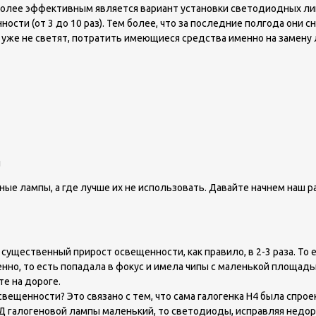
олее эффективным является вариант установки светодиодных лин
сти (от 3 до 10 раз). Тем более, что за последние полгода они сн
 уже не светят, потратить имеющиеся средства именно на замену 
ы
ые лампы, а где лучше их не использовать. Давайте начнем наш ра
существенный прирост освещенности, как правило, в 2-3 раза. То е
нно, то есть попадала в фокус и имела чипы с маленькой площадь
е на дороге.
ещенности? Это связано с тем, что сама галогенка Н4 была спрое
ПД галогеновой лампы маленький, то светодиоды, исправляя недор