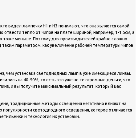
кто видел лампочку Н1 и Н3 понимают, что она является самой
 отвести тепло от чипов на плате шириной, например, 1-1,5см, а
 них тоже меньше. Поэтому для производителей крайне сложно
 таким параметром, как увеличение рабочей температуры чипов
з, чем установка светодиодных ламп в уже имеющиеся линзы.
изились на 40-50%, то есть это уже не те огромные деньги, что
линз, и вы получите максимальный результат, который Вас
 цене, традиционные методы освещения негативно влияют на
ю популярности светодиодного освещения, которое отличается
етильники и технология их установки.