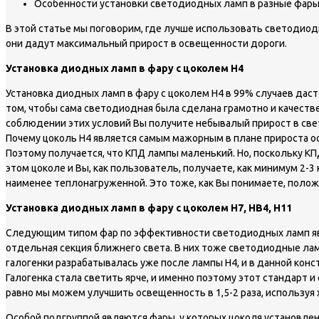
Особенности установки светодиодных ламп в разные фар
В этой статье мы поговорим, где лучше использовать светодиодн
они дадут максимальный прирост в освещенности дороги.
Установка диодных ламп в фару с цоколем Н4
Установка диодных ламп в фару с цоколем Н4 в 99% случаев даст 
том, чтобы сама светодиодная была сделана грамотно и качестве
соблюдении этих условий Вы получите небывалый прирост в свет
Почему цоколь Н4 является самым мажорным в плане прироста осв
Поэтому получается, что КПД лампы маленький. Но, поскольку К
этом цоколе и Вы, как пользователь, получаете, как минимум 2-
наименее теплонагруженной. Это тоже, как Вы понимаете, полож
Установка диодных ламп в фару с цоколем Н7, HB4, H11
Следующим типом фар по эффективности светодиодных ламп явля
отдельная секция ближнего света. В них тоже светодиодные ламп
галогенки разрабатывалась уже после лампы Н4, и в данной конс
Галогенка стала светить ярче, и именно поэтому этот стандарт 
равно мы можем улучшить освещенность в 1,5-2 раза, используя
Особой подгруппой являются фары, у которых цоколя установлены