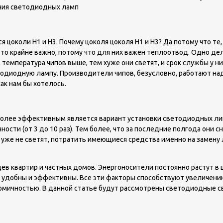
ения светодиодных ламп
околи Н1 и Н3. Почему цоколя цоколя Н1 и Н3? Да потому что те, 
то крайне важно, потому что для них важен теплоотвод. Одно дело
м температура чипов выше, тем хуже они светят, и срок службы у
диодную лампу. Производители чипов, безусловно, работают над
как нам бы хотелось.
олее эффективным является вариант установки светодиодных лин
сти (от 3 до 10 раз). Тем более, что за последние полгода они сн
 уже не светят, потратить имеющиеся средства именно на замену 
ев квартир и частных домов. Энергоносители постоянно растут в
ь удобны и эффективны. Все эти факторы способствуют увеличени
номичностью. В данной статье будут рассмотрены светодиодные св