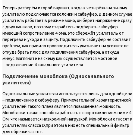
Теперь разберём второй вариант, когда к четырёхканальному
усилителю подключаются колонки и сабвуфер. В данном случае
усилитель работает в режиме моно, он берёт напряжение сразу
с двух каналов, поэтому старайтесь подбирать сабвуфер
имеющий сопротивление 4 ома, это сбережёт усилитель от
перегрева и ухода в защиту. Подключить сабвуфер не составит
проблем, как правило производитель указывает на усилителе
откуда брать плюс для подключения сабвуфера, а откуда
минус. Взгляните на схему как осуществляется мостовое
подключение 4 канального усилителя.
Подключение моноблока (Одноканального
усилителя)
Одноканальные усилители используются лишь для одной цели
– подключению к сабвуферу. Примечательной характеристикой
усилителей такого плана является повышенная мощность.
Моноблоки также способны работать с сопротивлением ниже 4
Ом, что называется низкоомной нагрузкой. Моноблоки относят к
усилителям класса D,при этом в них есть специальный фильтр
для обрезки частот.