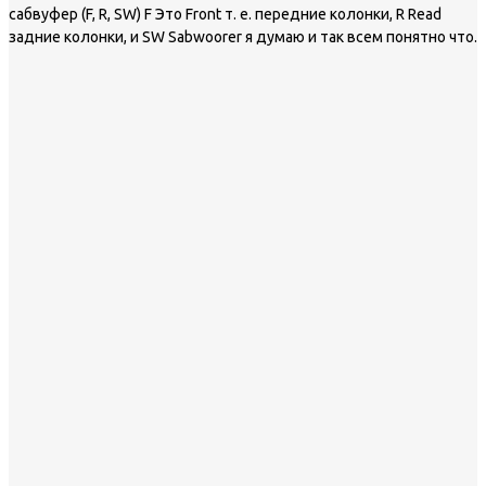
сабвуфер (F, R, SW) F Это Front т. е. передние колонки, R Read
задние колонки, и SW Sabwoorer я думаю и так всем понятно что.