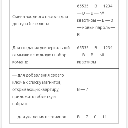
65535 — B — 1234
— В — B — №
Смена входного пароля для
квартиры — B — 0
доступа без ключа
— новый пароль —
В
Для создания универсальной
65535 — B — 1234
отмычки используют набор
— B — В — №
команд:
квартиры
— для добавления своего
ключа к списку магнитов,
открывающих квартиру,
В — 7
приложить таблетку и
набрать
— для удаления всех чипов
В — 7 — 0 — 11