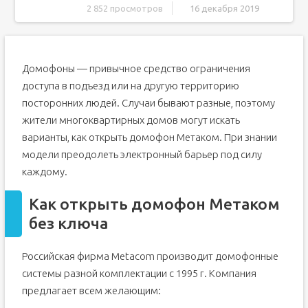
2 852 просмотров
16 декабря 2019
Как открыть домофон Метаком без ключа
Инструкция для моделей с дисплеем
Домофоны — привычное средство ограничения
Инструкция для моделей без дисплея
доступа в подъезд или на другую территорию
Универсальные коды
посторонних людей. Случаи бывают разные, поэтому
Другие способы
жители многоквартирных домов могут искать
Как открыть домофон Метаком без ключа
варианты, как открыть домофон Метаком. При знании
Инструкция для моделей с дисплеем
модели преодолеть электронный барьер под силу
Инструкция для моделей без дисплея
каждому.
Универсальные коды
Как открыть домофон Метаком
Другие способы
без ключа
Существующие типы моделей домофонов «Metacom»
Конструктивные особенности, принцип работы
домофонов «Метаком»
Российская фирма Metacom производит домофонные
Как открыть домофон «Метаком»: отличительные
системы разной комплектации с 1995 г. Компания
особенности идентификаторов, которые требуется
предлагает всем желающим:
знать
Как открыть домофон «Metacom» без ключа: