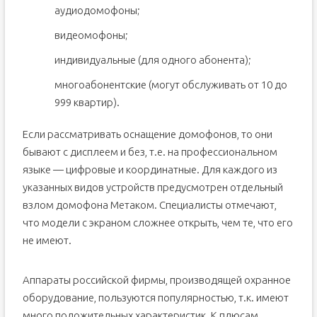
существующие способы
аудиодомофоны;
Разблокировка двери с домофоном «Метаком»:
видеомофоны;
инструкция для моделей с дисплеем
Домофон «Метаком» без дисплея: как открыть
индивидуальные (для одного абонента);
устройство без ключа
Как открыть домофон «Метаком» без ключа: коды для
многоабонентские (могут обслуживать от 10 до
перепрограммирования
999 квартир).
Функции, доступные при введении специальных
кодов
Как вскрыть домофон «Метаком» магнитной отмычкой
Если рассматривать оснащение домофонов, то они
бывают с дисплеем и без, т.е. на профессиональном
В заключение
языке — цифровые и координатные. Для каждого из
указанных видов устройств предусмотрен отдельный
взлом домофона Метаком. Специалисты отмечают,
что модели с экраном сложнее открыть, чем те, что его
не имеют.
Аппараты российской фирмы, производящей охранное
оборудование, пользуются популярностью, т.к. имеют
много положительных характеристик. К плюсам