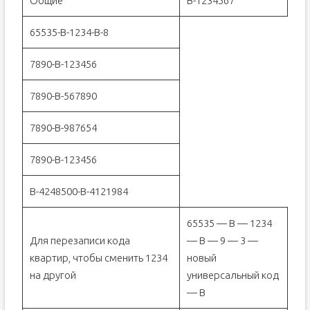
Общие
В-1234567
65535-В-1234-В-8
7890-B-123456
7890-B-567890
7890-B-987654
7890-B-123456
B-4248500-B-4121984
65535 — В — 1234
Для перезаписи кода
— B — 9 — 3 —
квартир, чтобы сменить 1234
новый
на другой
универсальный код
— В