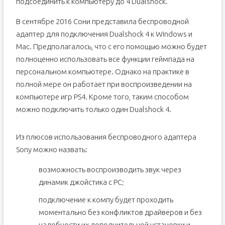
подсоединить к компьютеру до 4 Dualshock.
В сентябре 2016 Сони представила беспроводной
адаптер для подключения Dualshock 4 к Windows и
Mac. Предполагалось, что с его помощью можно будет
полноценно использовать все функции геймпада на
персональном компьютере. Однако на практике в
полной мере он работает при воспроизведении на
компьютере игр PS4. Кроме того, таким способом
можно подключить только один Dualshock 4.
Из плюсов использования беспроводного адаптера
Sony можно назвать:
возможность воспроизводить звук через
динамик джойстика с PC;
подключение к компу будет проходить
моментально без конфликтов драйверов и без
надобности их дополнительной установки и