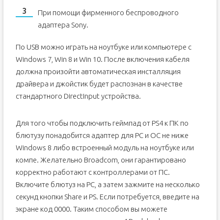
При помощи фирменного беспроводного
адаптера Sony.
По USB можно играть на ноутбуке или компьютере с
Windows 7, Win 8 и Win 10. После включения кабеля
должна произойти автоматическая инсталляция
драйвера и джойстик будет распознан в качестве
стандартного DirectInput устройства.
Для того чтобы подключить геймпад от PS4 к ПК по
блютузу понадобится адаптер для PC и ОС не ниже
Windows 8 либо встроенный модуль на ноутбуке или
компе. Желательно Broadcom, они гарантировано
корректно работают с контроллерами от ПС.
Включите блютуз на PC, а затем зажмите на несколько
секунд кнопки Share и PS. Если потребуется, введите на
экране код 0000. Таким способом вы можете