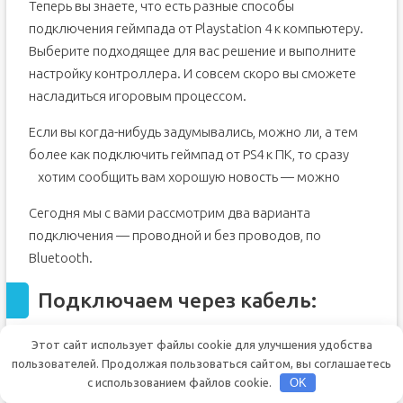
Теперь вы знаете, что есть разные способы
подключения геймпада от Playstation 4 к компьютеру.
Выберите подходящее для вас решение и выполните
настройку контроллера. И совсем скоро вы сможете
насладиться игоровым процессом.
Если вы когда-нибудь задумывались, можно ли, а тем
более как подключить геймпад от PS4 к ПК, то сразу
хотим сообщить вам хорошую новость — можно
Сегодня мы с вами рассмотрим два варианта
подключения — проводной и без проводов, по
Bluetooth.
Подключаем через кабель:
Тут все предельно просто — подключаем геймпад
Этот сайт использует файлы cookie для улучшения удобства
пользователей. Продолжая пользоваться сайтом, вы соглашаетесь
(джойстик) к компьютеру с помощью кабеля, идущего в
с использованием файлов cookie.
OK
комплекте с приставкой. Да да, это тот самый кабель,