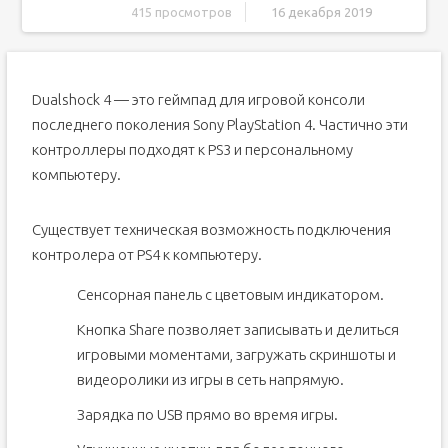
415 просмотров
16 декабря 2019
Способы подключения
Steam
Dualshock 4 — это геймпад для игровой консоли
Специальный софт
последнего поколения Sony PlayStation 4. Частично эти
Подключение контроллера через USB
контроллеры подходят к PS3 и персональному
Как подключить геймпад PS4 к ПК через Bluetooth
компьютеру.
Подключение джойстика при помощи Bluetooth-
адаптера
Через Steam
Существует техническая возможность подключения
Видео: подключаем геймпад PS4 к компьютеру
контролера от PS4 к компьютеру.
Настройка джойстика для использования его в играх
Сенсорная панель с цветовым индикатором.
Подключаем через кабель:
Кнопка Share позволяет записывать и делиться
Как подключить геймпад от PS4 к ПК через Bluetooth:
игровыми моментами, загружать скриншоты и
Продвинутый способ:
видеоролики из игры в сеть напрямую.
Зарядка по USB прямо во время игры.