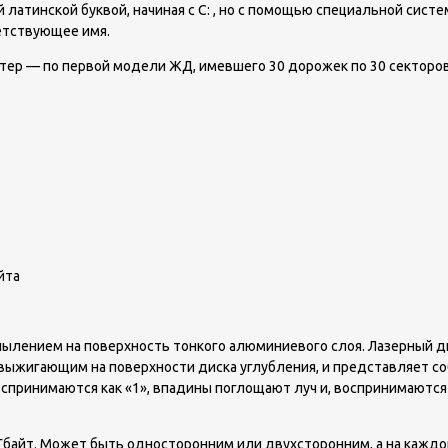
латинской буквой, начиная с С: , но с помощью специальной сис
етствующее имя.
тер — по первой модели ЖД, имевшего 30 дорожек по 30 секторов,
йта
напылением на поверхность тонкого алюминиевого слоя. Лазерный 
ыжигающим на поверхности диска углубления, и представляет со
спринимаются как «1», впадины поглощают луч и, воспринимаются 
 — Гбайт. Может быть односторонним или двухсторонним, а на каждо