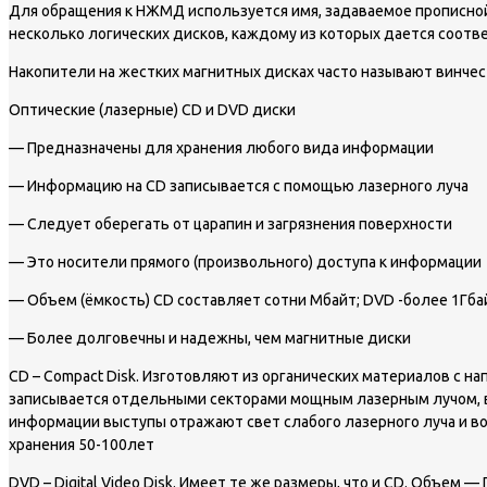
Для обращения к НЖМД используется имя, задаваемое прописной 
несколько логических дисков, каждому из которых дается соотв
Накопители на жестких магнитных дисках часто называют винчес
Оптические (лазерные) CD и DVD диски
— Предназначены для хранения любого вида информации
— Информацию на CD записывается с помощью лазерного луча
— Следует оберегать от царапин и загрязнения поверхности
— Это носители прямого (произвольного) доступа к информации
— Объем (ёмкость) CD составляет сотни Мбайт; DVD -более 1Гба
— Более долговечны и надежны, чем магнитные диски
CD – Compact Disk. Изготовляют из органических материалов с 
записывается отдельными секторами мощным лазерным лучом, в
информации выступы отражают свет слабого лазерного луча и во
хранения 50-100лет
DVD – Digital Video Disk. Имеет те же размеры, что и CD. Объем