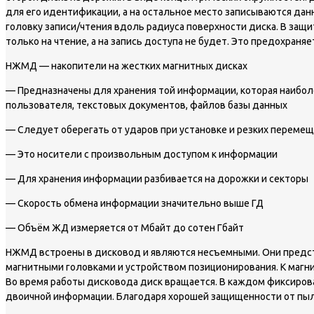
для его идентификации, а на остальное место записываются да
головку записи/чтения вдоль радиуса поверхности диска. В защ
только на чтение, а на запись доступа не будет. Это предохраня
НЖМД — накопители на жестких магнитных дисках
— Предназначены для хранения той информации, которая наибол
пользователя, текстовых документов, файлов базы данных
— Следует оберегать от ударов при установке и резких перемещ
— Это носители с произвольным доступом к информации
— Для хранения информации разбивается на дорожки и секторы
— Скорость обмена информации значительно выше ГД
— Объём ЖД измеряется от Мбайт до сотен Гбайт
НЖМД встроены в дисковод и являются несъемными. Они предст
магнитными головками и устройством позиционирования. К магни
Во время работы дисковода диск вращается. В каждом фиксиров
двоичной информации. Благодаря хорошей защищенности от пыли,