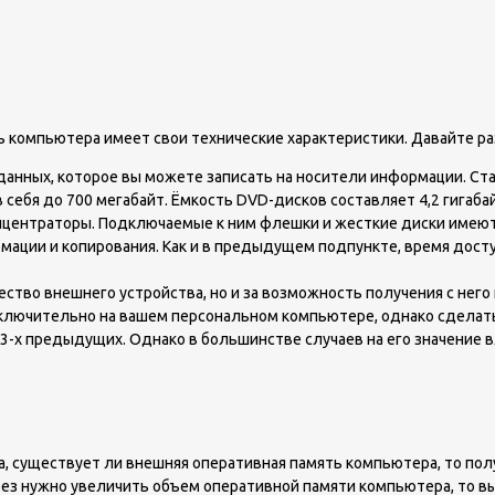
 компьютера имеет свои технические характеристики. Давайте ра
 данных, которое вы можете записать на носители информации. Ста
я до 700 мегабайт. Ёмкость DVD-дисков составляет 4,2 гигабайта,
нцентраторы. Подключаемые к ним флешки и жесткие диски имеют
мации и копирования. Как и в предыдущем подпункте, время досту
чество внешнего устройства, но и за возможность получения с не
ключительно на вашем персональном компьютере, однако сделать 
3-х предыдущих. Однако в большинстве случаев на его значение 
, существует ли внешняя оперативная память компьютера, то пол
арез нужно увеличить объем оперативной памяти компьютера, то в