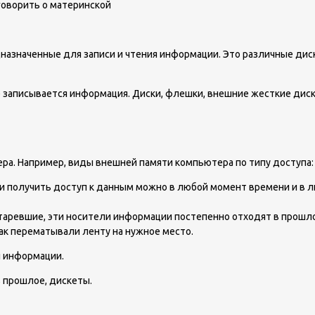
говорить о материнской
азначенные для записи и чтения информации. Это различные диск
записывается информация. Диски, флешки, внешние жесткие диски
а. Например, виды внешней памяти компьютера по типу доступа:
ии получить доступ к данным можно в любой момент времени и в 
таревшие, эти носители информации постепенно отходят в прошл
ак перематывали ленту на нужное место.
 информации.
в прошлое, дискеты.