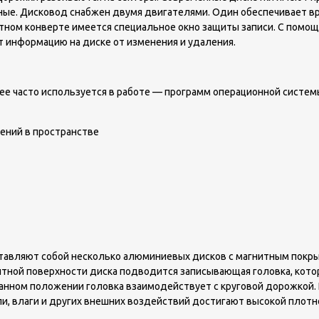
нные. Дисковод снабжен двумя двигателями. Один обеспечивает 
итном конверте имеется специальное окно защиты записи. С помощ
ет информацию на диске от изменения и удаления.
ее часто используется в работе — программ операционной систем
ений в пространстве
авляют собой несколько алюминиевых дисков с магнитным покрыт
тной поверхности диска подводится записывающая головка, котор
анном положении головка взаимодействует с круговой дорожкой. 
 влаги и других внешних воздействий достигают высокой плотнос