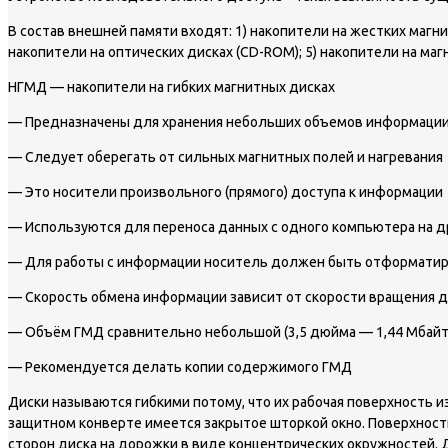
В состав внешней памяти входят: 1) накопители на жестких магни
накопители на оптических дисках (CD-ROM); 5) накопители на маг
НГМД — накопители на гибких магнитных дисках
— Предназначены для хранения небольших объемов информаци
— Следует оберегать от сильных магнитных полей и нагревания
— Это носители произвольного (прямого) доступа к информации
— Используются для переноса данных с одного компьютера на д
— Для работы с информации носитель должен быть отформатиров
— Скорость обмена информации зависит от скорости вращения ди
— Объём ГМД сравнительно небольшой (3,5 дюйма — 1,44 Мбайт
— Рекомендуется делать копии содержимого ГМД
Диски называются гибкими потому, что их рабочая поверхность 
защитном конверте имеется закрытое шторкой окно. Поверхность
сторон диска на дорожки в виде концентрических окружностей.