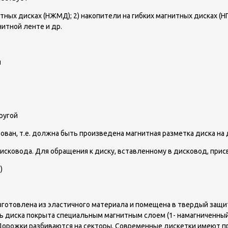
тных дисках (НЖМД); 2) накопители на гибких магнитных дисках (НГ
нитной ленте и др.
и
ругой
ан, т.е. должна быть произведена магнитная разметка диска на
сковода. Для обращения к диску, вставленному в дисковод, присв
)
изготовлена из эластичного материала и помещена в твердый защи
 диска покрыта специальным магнитным слоем (1- намагниченный у
 Дорожки разбиваются на секторы. Современные дискетки имеют п