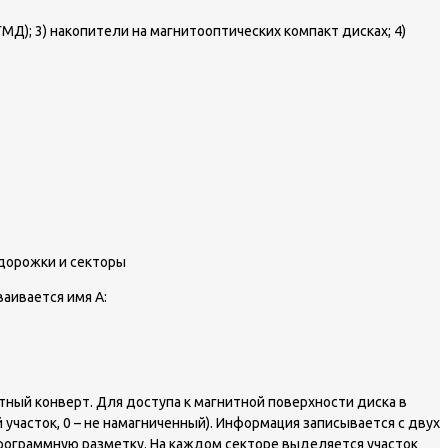
МД); 3) накопители на магнитооптических компакт дисках; 4)
 дорожки и секторы
аивается имя А:
тный конверт. Для доступа к магнитной поверхности диска в
часток, 0 – не намагниченный). Информация записывается с двух
рограммную разметку. На каждом секторе выделяется участок