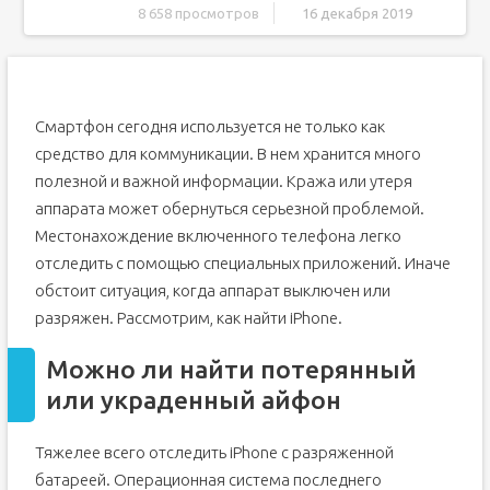
8 658 просмотров
16 декабря 2019
Можно ли найти потерянный или украденный айфон
Как найти айфон, если он выключен
Найти iPhone по IMEI или номеру телефона
Смартфон сегодня используется не только как
Как искать телефон при помощи функции «Find my
средство для коммуникации. В нем хранится много
iphone»
полезной и важной информации. Кража или утеря
Особые случаи
аппарата может обернуться серьезной проблемой.
Специальные приложения и программы для поиска
iPhone
Местонахождение включенного телефона легко
Как заблокировать айфон, если его украли
отследить с помощью специальных приложений. Иначе
Еще пару методов
обстоит ситуация, когда аппарат выключен или
разряжен. Рассмотрим, как найти iPhone.
Обращение в полицию
Обратиться к оператору
Можно ли найти потерянный
Оповещение друзей в соц. сетях
или украденный айфон
Звонок на свой номер
Действия при включенной программе «Найти
Тяжелее всего отследить iPhone с разряженной
[устройство]» на пропавшем устройстве
батареей. Операционная система последнего
Если на пропавшем устройстве не включена программа