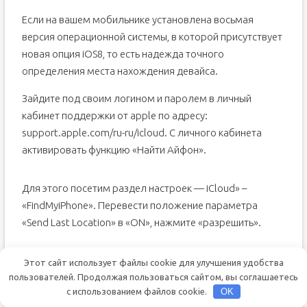
Если на вашем мобильнике установлена восьмая
версия операционной системы, в которой присутствует
новая опция iOS8, то есть надежда точного
определения места нахождения девайса.
Зайдите под своим логином и паролем в личный
кабинет поддержки от apple по адресу:
support.apple.com/ru-ru/icloud. С личного кабинета
активировать функцию «Найти Айфон».
Для этого посетим раздел настроек — iCloud» –
«FindMyiPhone». Перевести положение параметра
«Send Last Location» в «ON», нажмите «разрешить».
После этого у вас появится возможность
Этот сайт использует файлы cookie для улучшения удобства
пользователей. Продолжая пользоваться сайтом, вы соглашаетесь
Определить нахождение устройства;
с использованием файлов cookie.
OK