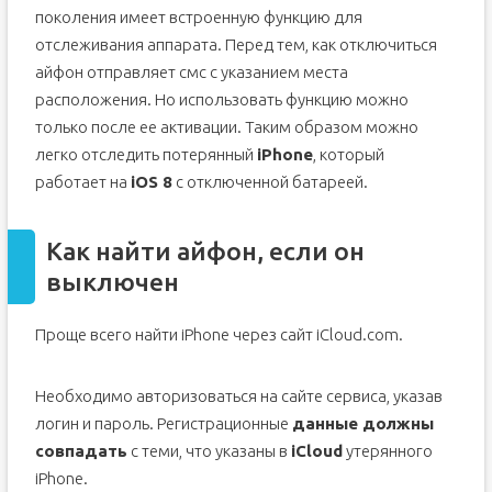
«Найти [устройство]»
поколения имеет встроенную функцию для
Дополнительная информация
отслеживания аппарата. Перед тем, как отключиться
Как найти Айфон если его украли, но функция найди
айфон отправляет смс с указанием места
Айфон не включена
расположения. Но использовать функцию можно
Определение местоположения по геолокации
только после ее активации. Таким образом можно
Разряжена батарея, как быть?
легко отследить потерянный
iPhone
, который
Чужое устройство
работает на
iOS 8
с отключенной батареей.
Как найти айфон, если он
выключен
Проще всего найти iPhone через сайт iCloud.com.
Необходимо авторизоваться на сайте сервиса, указав
логин и пароль. Регистрационные
данные должны
совпадать
с теми, что указаны в
iCloud
утерянного
iPhone.