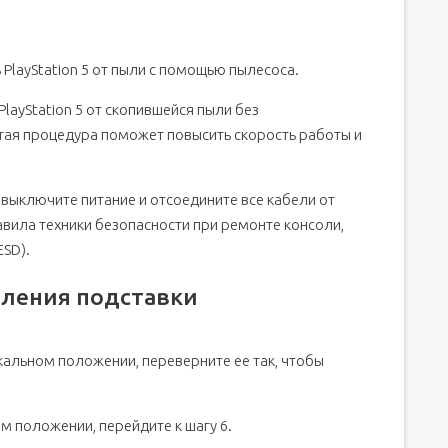
 PlayStation 5 от пыли с помощью пылесоса.
layStation 5 от скопившейся пыли без
тая процедура поможет повысить скорость работы и
 выключите питание и отсоедините все кабели от
вила техники безопасности при ремонте консоли,
ESD).
пления подставки
икальном положении, переверните ее так, чтобы
ом положении, перейдите к шагу 6.