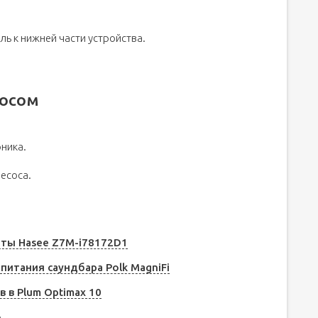
ь к нижней части устройства.
сосом
ника.
есоса.
рты Hasee Z7M-i78172D1
питания саундбара Polk MagniFi
 в Plum Optimax 10
o