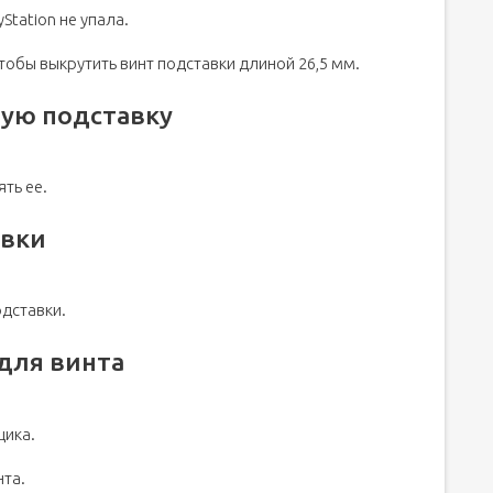
Station не упала.
тобы выкрутить винт подставки длиной 26,5 мм.
ную подставку
ть ее.
авки
одставки.
 для винта
щика.
нта.