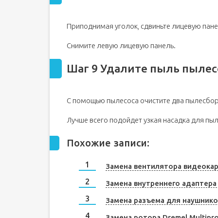
Приподнимая уголок, сдвиньте лицевую панел
Снимите левую лицевую панель.
Шаг 9 Удалите пыль пыле
С помощью пылесоса очистите два пылесбор
Лучше всего подойдет узкая насадка для пыл
Похожие записи:
Замена вентилятора видеока
Замена внутреннего адаптера 
Замена разъема для наушников
Замена ротора Dremel Multipr