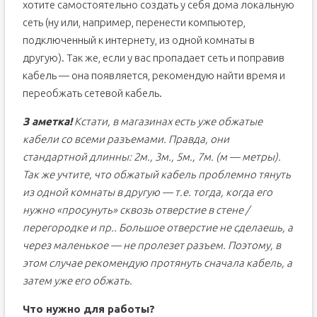
хотите самостоятельно создать у себя дома локальную
сеть (ну или, например, перенести компьютер,
подключенный к интернету, из одной комнаты в
другую). Так же, если у вас пропадает сеть и поправив
кабель — она появляется, рекомендую найти время и
переобжать сетевой кабель.
З аметка!
Кстати, в магазинах есть уже обжатые
кабели со всеми разъемами. Правда, они
стандартной длинны: 2м., 3м., 5м., 7м. (м — метры).
Так же учтите, что обжатый кабель проблемно тянуть
из одной комнаты в другую — т.е. тогда, когда его
нужно «просунуть» сквозь отверстие в стене /
перегородке и пр.. Большое отверстие не сделаешь, а
через маленькое — не пролезет разъем. Поэтому, в
этом случае рекомендую протянуть сначала кабель, а
затем уже его обжать.
Что нужно для работы?